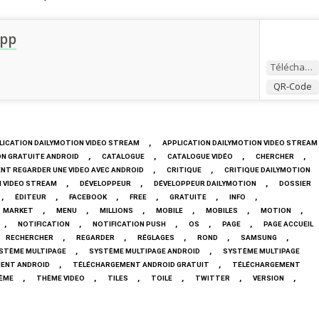
App
Télécharger
QR-Code
,
LICATION DAILYMOTION VIDEO STREAM
APPLICATION DAILYMOTION VIDEO STREAM
,
,
,
,
ON GRATUITE ANDROID
CATALOGUE
CATALOGUE VIDÉO
CHERCHER
,
,
T REGARDER UNE VIDEO AVEC ANDROID
CRITIQUE
CRITIQUE DAILYMOTION
,
,
,
 VIDEO STREAM
DÉVELOPPEUR
DÉVELOPPEUR DAILYMOTION
DOSSIER
,
,
,
,
,
,
ÉDITEUR
FACEBOOK
FREE
GRATUITE
INFO
,
,
,
,
,
,
MARKET
MENU
MILLIONS
MOBILE
MOBILES
MOTION
,
,
,
,
,
NOTIFICATION
NOTIFICATION PUSH
OS
PAGE
PAGE ACCUEIL
,
,
,
,
,
RECHERCHER
REGARDER
RÉGLAGES
ROND
SAMSUNG
,
,
STÈME MULTIPAGE
SYSTÈME MULTIPAGE ANDROID
SYSTÈME MULTIPAGE
,
,
ENT ANDROID
TÉLÉCHARGEMENT ANDROID GRATUIT
TÉLÉCHARGEMENT
,
,
,
,
,
,
ÈME
THÈME VIDEO
TILES
TOILE
TWITTER
VERSION