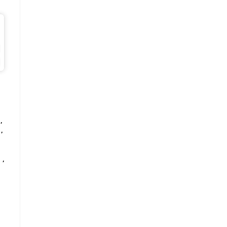
,
,
,