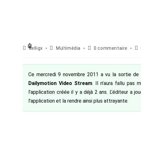
Auteur/autrice
Post
Commentaires
Pu
selligx
Multimédia
0 commentaire
de
category:
de
pub
la
la
publication :
publication :
Ce mercredi 9 novembre 2011 a vu la sortie de 
Dailymotion Video Stream
. Il n’aura fallu pa
l’application créée il y a déjà 2 ans. L’éditeur a j
l’application et la rendre ainsi plus attrayante.