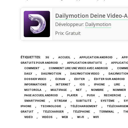
Dailymotion Deine Video-
Développeur:
Dailymotion
Prix:
Gratuit
ÉTIQUETTES
:
,
,
,
3G
ACCUEIL
APPLICATION ANDROID
APP
,
,
GRATUITE POUR ANDROID
APPLICATION GRATUITE
APPLICATI
,
,
COMMENT
COMMENT LIRE UNE VIDEO AVEC ANDROID
COMMEN
,
,
,
DAILY
DAILYMOTION
DAILYMOTION VIDEO
DAILYMOTION
,
,
,
DOSSIER VIDEO
ÉCRAN
ÉDITER
ÉDITER SUR ANDROID
,
,
,
,
,
INFORMATIONS
INTERNET
IOS
IPHONE
LIRE
,
,
,
,
MOTOROLA
MULTIPAGE
NET
NOMBRE
NOMMER
,
,
,
,
PAGE ACCUEIL ANDROID
PLAYER
PUSH
RECHERCHE
,
,
,
,
SMARTPHONE
STREAM
SUBTILITÉ
SYSTÈME
SY
,
,
,
IPHONE
TECHNOLOGIE
TÉLÉCHARGEMENT
TÉLÉCHARGEM
,
,
,
,
GRATUIT
TÉLÉCHARGER
TÉLÉPHONE
TERMINAL
TH
,
,
,
,
VIDÉO
VIDÉOS
WEB
WI-FI
WIFI