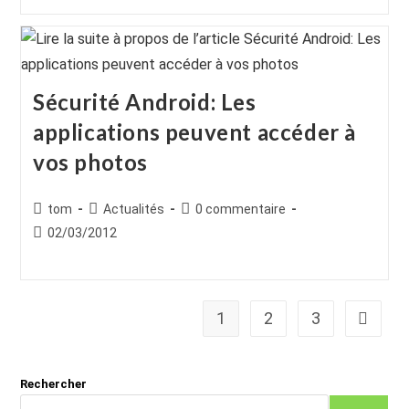
publication :
publication :
Sécurité Android: Les
applications peuvent accéder à
vos photos
Auteur/autrice
Post
Commentaires
tom
Actualités
0 commentaire
de
category:
de
Publication
02/03/2012
la
la
publiée :
publication :
publication :
1
2
3
Aller à 
Rechercher