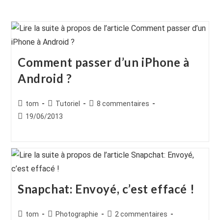
Comment passer d’un iPhone à
Android ?
Auteur/autrice
Post
Commentaires
tom
Tutoriel
8 commentaires
de
category:
de
Publication
19/06/2013
la
la
publiée :
publication :
publication :
Snapchat: Envoyé, c’est effacé !
Auteur/autrice
Post
Commentaires
tom
Photographie
2 commentaires