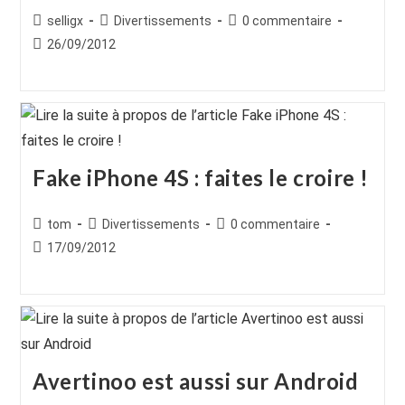
Auteur/autrice
Post
Commentaires
selligx
Divertissements
0 commentaire
de
category:
de
Publication
26/09/2012
la
la
publiée :
publication :
publication :
Fake iPhone 4S : faites le croire !
Auteur/autrice
Post
Commentaires
tom
Divertissements
0 commentaire
de
category:
de
Publication
17/09/2012
la
la
publiée :
publication :
publication :
Avertinoo est aussi sur Android