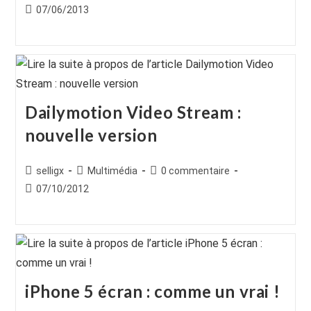
de
category:
de
Publication
07/06/2013
la
la
publiée :
publication :
publication :
Dailymotion Video Stream :
nouvelle version
Auteur/autrice
Post
Commentaires
selligx
Multimédia
0 commentaire
de
category:
de
Publication
07/10/2012
la
la
publiée :
publication :
publication :
iPhone 5 écran : comme un vrai !