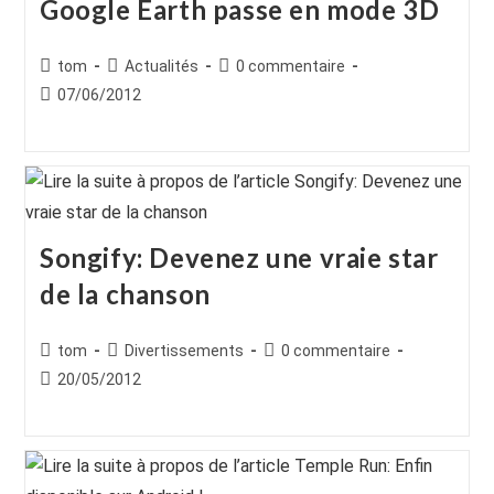
Google Earth passe en mode 3D
Auteur/autrice
Post
Commentaires
tom
Actualités
0 commentaire
de
category:
de
Publication
07/06/2012
la
la
publiée :
publication :
publication :
Songify: Devenez une vraie star
de la chanson
Auteur/autrice
Post
Commentaires
tom
Divertissements
0 commentaire
de
category:
de
Publication
20/05/2012
la
la
publiée :
publication :
publication :