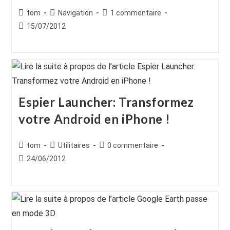
Auteur/autrice
Post
Commentaires
tom
Navigation
1 commentaire
de
category:
de
Publication
15/07/2012
la
la
publiée :
publication :
publication :
Espier Launcher: Transformez
votre Android en iPhone !
Auteur/autrice
Post
Commentaires
tom
Utilitaires
0 commentaire
de
category:
de
Publication
24/06/2012
la
la
publiée :
publication :
publication :