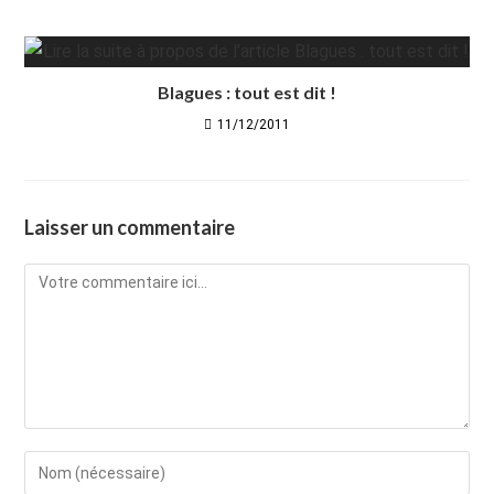
Blagues : tout est dit !
11/12/2011
Laisser un commentaire
Comment
Enter
your