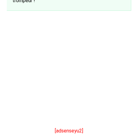
trompeur !
[adsenseyu2]