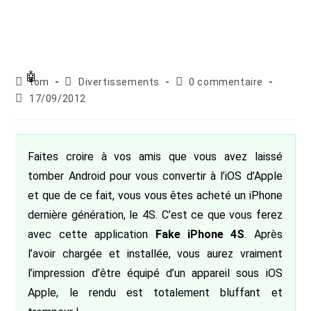
Auteur/autrice
Post
Commentaires
tom
Divertissements
0 commentaire
de
category:
de
Publication
17/09/2012
la
la
publiée :
publication :
publication :
Faites croire à vos amis que vous avez laissé
tomber Android pour vous convertir à l’iOS d’Apple
et que de ce fait, vous vous êtes acheté un iPhone
dernière génération, le 4S. C’est ce que vous ferez
avec cette application
Fake iPhone 4S
. Après
l’avoir chargée et installée, vous aurez vraiment
l’impression d’être équipé d’un appareil sous iOS
Apple, le rendu est totalement bluffant et