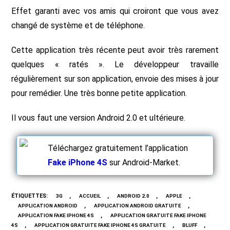
Effet garanti avec vos amis qui croiront que vous avez
changé de système et de téléphone.
Cette application très récente peut avoir très rarement
quelques « ratés ». Le développeur travaille
régulièrement sur son application, envoie des mises à jour
pour remédier. Une très bonne petite application.
Il vous faut une version Android 2.0 et ultérieure.
Téléchargez gratuitement l’application
Fake iPhone 4S
sur Android-Market.
ÉTIQUETTES
:
,
,
,
,
3G
ACCUEIL
ANDROID 2.0
APPLE
,
,
APPLICATION ANDROID
APPLICATION ANDROID GRATUITE
,
APPLICATION FAKE IPHONE 4S
APPLICATION GRATUITE FAKE IPHONE
,
,
,
4S
APPLICATION GRATUITE FAKE IPHONE 4S GRATUITE
BLUFF