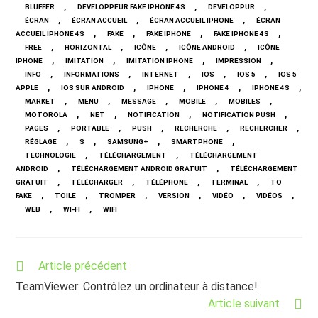
,
,
,
BLUFFER
DÉVELOPPEUR FAKE IPHONE 4S
DÉVELOPPUR
,
,
,
ÉCRAN
ÉCRAN ACCUEIL
ÉCRAN ACCUEIL IPHONE
ÉCRAN
,
,
,
,
ACCUEIL IPHONE 4S
FAKE
FAKE IPHONE
FAKE IPHONE 4S
,
,
,
,
FREE
HORIZONTAL
ICÔNE
ICÔNE ANDROID
ICÔNE
,
,
,
,
IPHONE
IMITATION
IMITATION IPHONE
IMPRESSION
,
,
,
,
,
INFO
INFORMATIONS
INTERNET
IOS
IOS 5
IOS 5
,
,
,
,
,
APPLE
IOS SUR ANDROID
IPHONE
IPHONE 4
IPHONE 4S
,
,
,
,
,
MARKET
MENU
MESSAGE
MOBILE
MOBILES
,
,
,
,
MOTOROLA
NET
NOTIFICATION
NOTIFICATION PUSH
,
,
,
,
,
PAGES
PORTABLE
PUSH
RECHERCHE
RECHERCHER
,
,
,
,
RÉGLAGE
S
SAMSUNG+
SMARTPHONE
,
,
TECHNOLOGIE
TÉLÉCHARGEMENT
TÉLÉCHARGEMENT
,
,
ANDROID
TÉLÉCHARGEMENT ANDROID GRATUIT
TÉLÉCHARGEMENT
,
,
,
,
GRATUIT
TÉLÉCHARGER
TÉLÉPHONE
TERMINAL
TO
,
,
,
,
,
,
FAKE
TOILE
TROMPER
VERSION
VIDÉO
VIDÉOS
,
,
WEB
WI-FI
WIFI
Read
Article précédent
more
TeamViewer: Contrôlez un ordinateur à distance!
articles
Article suivant