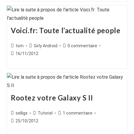
Voici.fr: Toute l’actualité people
Auteur/autrice
Post
Commentaires
tom
Girly Android
0 commentaire
de
category:
de
Publication
16/11/2012
la
la
publiée :
publication :
publication :
Rootez votre Galaxy S II
Auteur/autrice
Post
Commentaires
selligx
Tutoriel
1 commentaire
de
category:
de
Publication
25/10/2012
la
la
publiée :
publication :
publication :