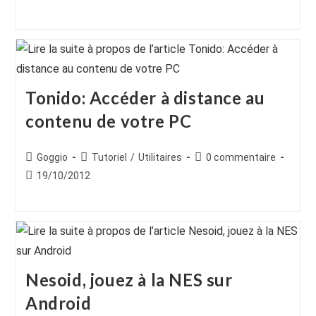
la
la
publiée :
publication :
publication :
Tonido: Accéder à distance au
contenu de votre PC
Auteur/autrice
Post
Commentaires
Goggio
Tutoriel
/
Utilitaires
0 commentaire
de
category:
de
Publication
19/10/2012
la
la
publiée :
publication :
publication :
Nesoid, jouez à la NES sur
Android