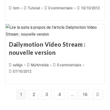
Auteur/autrice
Post
Commentaires
Publication
tom
Tutoriel
0 commentaire
10/10/2012
de
category:
de
publiée :
la
la
publication :
publication :
Dailymotion Video Stream :
nouvelle version
Auteur/autrice
Post
Commentaires
selligx
Multimédia
0 commentaire
de
category:
de
Publication
07/10/2012
la
la
publiée :
publication :
publication :
1
2
3
4
…
16
Aller à 