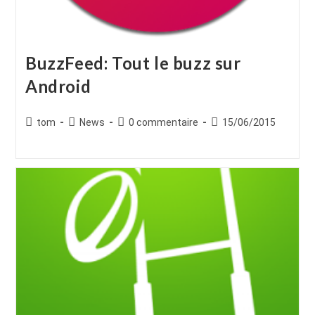
BuzzFeed: Tout le buzz sur
Android
Auteur/autrice
Post
Commentaires
Publication
tom
News
0 commentaire
15/06/2015
de
category:
de
publiée :
la
la
publication :
publication :