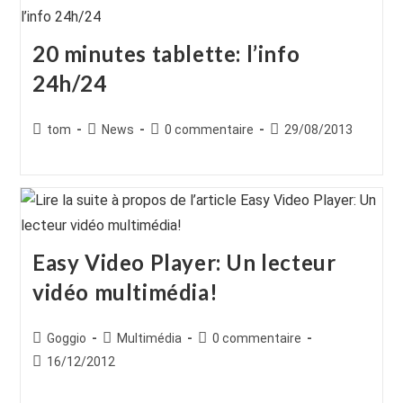
20 minutes tablette: l’info
24h/24
Auteur/autrice
Post
Commentaires
Publication
tom
News
0 commentaire
29/08/2013
de
category:
de
publiée :
la
la
publication :
publication :
Easy Video Player: Un lecteur
vidéo multimédia!
Auteur/autrice
Post
Commentaires
Goggio
Multimédia
0 commentaire
de
category:
de
Publication
16/12/2012
la
la
publiée :
publication :
publication :