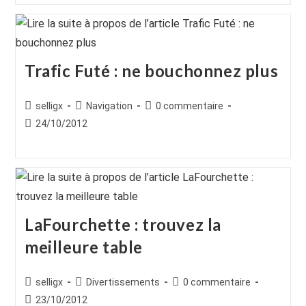
Trafic Futé : ne bouchonnez plus
Auteur/autrice
Post
Commentaires
selligx
Navigation
0 commentaire
de
category:
de
Publication
24/10/2012
la
la
publiée :
publication :
publication :
LaFourchette : trouvez la
meilleure table
Auteur/autrice
Post
Commentaires
selligx
Divertissements
0 commentaire
de
category:
de
Publication
23/10/2012