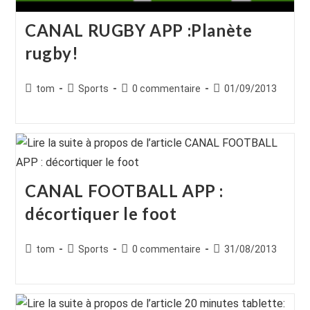
CANAL RUGBY APP :Planète
rugby!
Auteur/autrice
Post
Commentaires
Publication
tom
Sports
0 commentaire
01/09/2013
de
category:
de
publiée :
la
la
publication :
publication :
CANAL FOOTBALL APP :
décortiquer le foot
Auteur/autrice
Post
Commentaires
Publication
tom
Sports
0 commentaire
31/08/2013
de
category:
de
publiée :
la
la
publication :
publication :