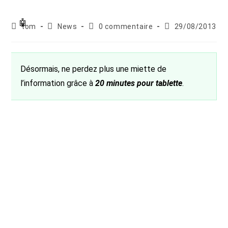
Auteur/autrice
Post
Commentaires
Publication
tom
News
0 commentaire
29/08/2013
de
category:
de
publiée :
la
la
publication :
publication :
Désormais, ne perdez plus une miette de
l’information grâce à
20 minutes pour tablette
.