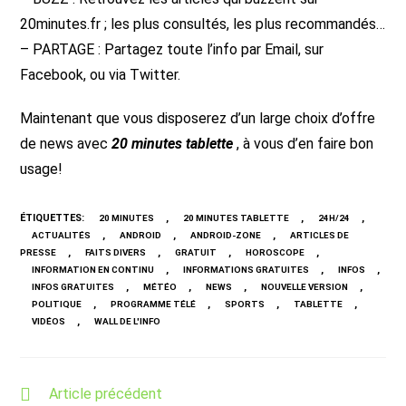
20minutes.fr ; les plus consultés, les plus recommandés…
– PARTAGE : Partagez toute l’info par Email, sur
Facebook, ou via Twitter.
Maintenant que vous disposerez d’un large choix d’offre
de news avec
20 minutes tablette
, à vous d’en faire bon
usage!
ÉTIQUETTES
:
,
,
,
20 MINUTES
20 MINUTES TABLETTE
24H/24
,
,
,
ACTUALITÉS
ANDROID
ANDROID-ZONE
ARTICLES DE
,
,
,
,
PRESSE
FAITS DIVERS
GRATUIT
HOROSCOPE
,
,
,
INFORMATION EN CONTINU
INFORMATIONS GRATUITES
INFOS
,
,
,
,
INFOS GRATUITES
MÉTÉO
NEWS
NOUVELLE VERSION
,
,
,
,
POLITIQUE
PROGRAMME TÉLÉ
SPORTS
TABLETTE
,
VIDÉOS
WALL DE L'INFO
Read
Article précédent