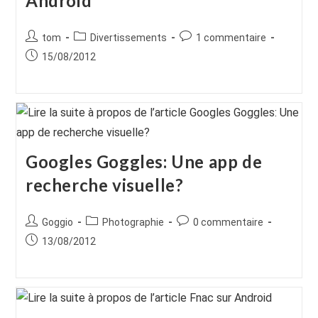
Android
Auteur/autrice
Post
Commentaires
tom
Divertissements
1 commentaire
de
category:
de
Publication
15/08/2012
la
la
publiée :
publication :
publication :
Googles Goggles: Une app de
recherche visuelle?
Auteur/autrice
Post
Commentaires
Goggio
Photographie
0 commentaire
de
category:
de
Publication
13/08/2012
la
la
publiée :
publication :
publication :