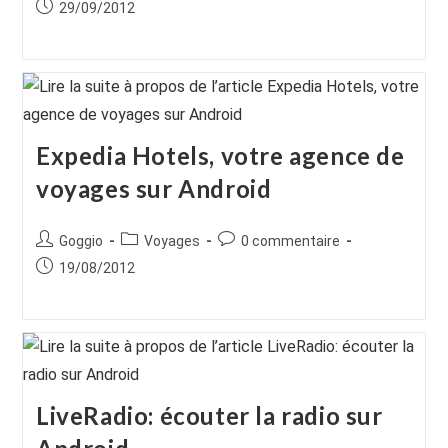
de
category:
de
Publication
29/09/2012
la
la
publiée :
publication :
publication :
Expedia Hotels, votre agence de
voyages sur Android
Auteur/autrice
Post
Commentaires
Goggio
Voyages
0 commentaire
de
category:
de
Publication
19/08/2012
la
la
publiée :
publication :
publication :
LiveRadio: écouter la radio sur