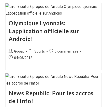
Olympique Lyonnais:
L’application officielle sur
Android!
Auteur/autrice
Post
Commentaires
Goggio
Sports
0 commentaire
de
category:
de
Publication
04/06/2012
la
la
publiée :
publication :
publication :
News Republic: Pour les accros
de l’Info!