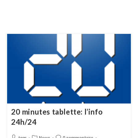
20 minutes tablette: l’info
24h/24
Auteur/autrice
Post
Commentaires
tom
News
0 commentaire