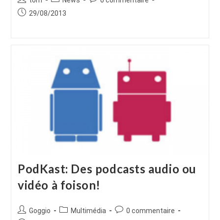
de
category:
de
Publication
29/08/2013
la
la
publiée :
publication :
publication :
PodKast: Des podcasts audio ou
vidéo à foison!
Auteur/autrice
Post
Commentaires
Goggio
Multimédia
0 commentaire