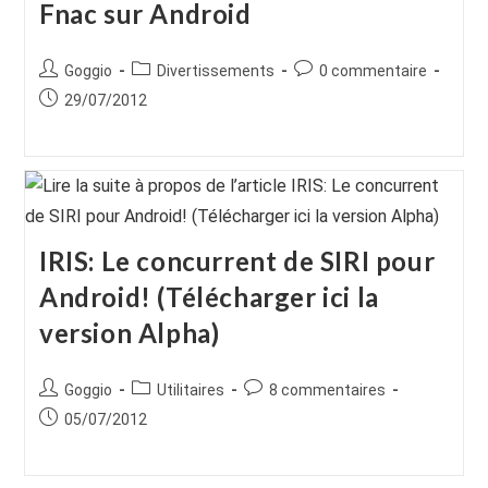
Fnac sur Android
Auteur/autrice
Post
Commentaires
Goggio
Divertissements
0 commentaire
de
category:
de
Publication
29/07/2012
la
la
publiée :
publication :
publication :
IRIS: Le concurrent de SIRI pour
Android! (Télécharger ici la
version Alpha)
Auteur/autrice
Post
Commentaires
Goggio
Utilitaires
8 commentaires
de
category:
de
Publication
05/07/2012
la
la
publiée :
publication :
publication :