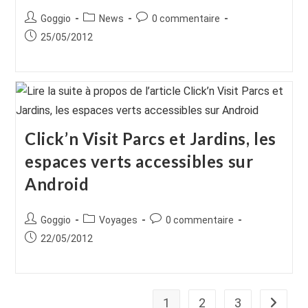
Auteur/autrice
Post
Commentaires
Goggio
News
0 commentaire
de
category:
de
Publication
25/05/2012
la
la
publiée :
publication :
publication :
Click’n Visit Parcs et Jardins, les
espaces verts accessibles sur
Android
Auteur/autrice
Post
Commentaires
Goggio
Voyages
0 commentaire
de
category:
de
Publication
22/05/2012
la
la
publiée :
publication :
publication :
1
2
3
Aller à 