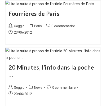
Fourrières de Paris
Auteur/autrice
Post
Commentaires
Goggio
Paris
0 commentaire
de
category:
de
Publication
23/06/2012
la
la
publiée :
publication :
publication :
20 Minutes, l’info dans la poche
…
Auteur/autrice
Post
Commentaires
Goggio
News
0 commentaire
de
category:
de
Publication
20/06/2012
la
la
publiée :
publication :
publication :