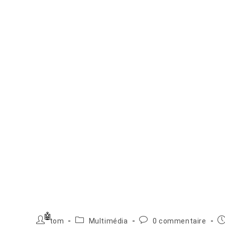
Auteur/autrice
Post
Commentaires
Pu
tom
Multimédia
0 commentaire