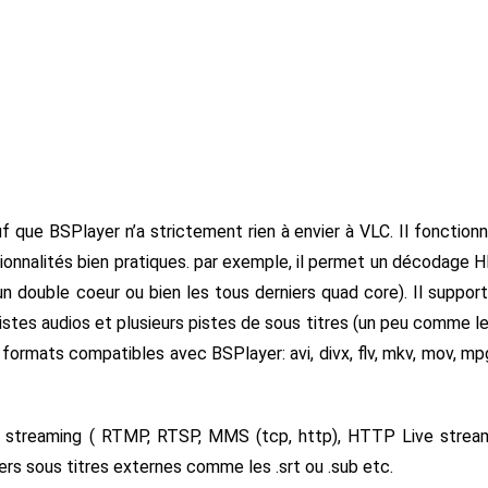
auf que BSPlayer n’a strictement rien à envier à VLC. Il fonction
nnalités bien pratiques. par exemple, il permet un décodage 
(un double coeur ou bien les tous derniers quad core). Il suppor
istes audios et plusieurs pistes de sous titres (un peu comme l
es formats compatibles avec BSPlayer: avi, divx, flv, mkv, mov, mp
n streaming ( RTMP, RTSP, MMS (tcp, http), HTTP Live strea
s sous titres externes comme les .srt ou .sub etc.