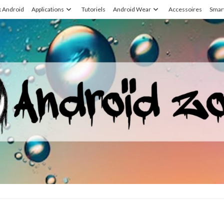
x Android
Applications
Tutoriels
Android Wear
Accessoires
Smar