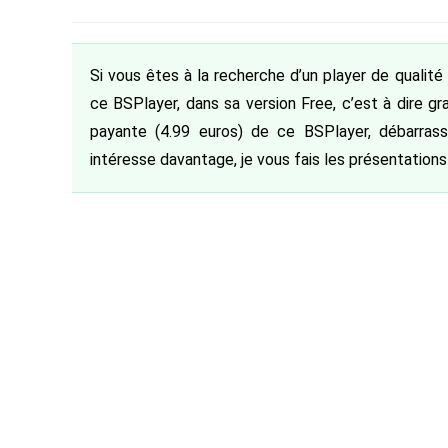
de
category:
de
pu
la
la
publication :
publication :
Si vous êtes à la recherche d’un player de qualit
ce BSPlayer, dans sa version Free, c’est à dire gr
payante (4.99 euros) de ce BSPlayer, débarrass
intéresse davantage, je vous fais les présentations