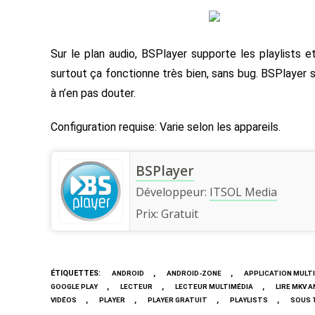
Sur le plan audio, BSPlayer supporte les playlists 
surtout ça fonctionne très bien, sans bug. BSPlayer su
à n’en pas douter.
Configuration requise: Varie selon les appareils.
BSPlayer
Développeur:
ITSOL Media
Prix:
Gratuit
ÉTIQUETTES
:
,
,
ANDROID
ANDROID-ZONE
APPLICATION MULT
,
,
,
GOOGLE PLAY
LECTEUR
LECTEUR MULTIMÉDIA
LIRE MKV 
,
,
,
,
VIDÉOS
PLAYER
PLAYER GRATUIT
PLAYLISTS
SOUS 