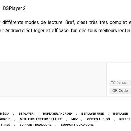
et différents modes de lecture. Bref, c’est très très complet 
r Android c’est léger et efficace, l’un des tous meilleurs lecteu
Télécharger
QR-Code
,
,
,
,
IMÉDIA
BSPLAYER
BSPLAYER ANDROID
BSPLAYER FREE
BSPLAYER
,
,
,
,
ANDROID
MEILLEUR LECTEUR GRATUIT
MKV
PISTES AUDIOS
PISTES
,
,
TITRES
SUPPORT DUAL CORE
SUPPORT QUAD CORE