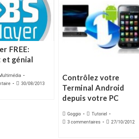
er FREE:
 et génial
ice
st
Contrôlez votre
Multimédia
egory:
es
Publication
taire
30/08/2013
Terminal Android
publiée :
depuis votre PC
Auteur/autrice
Post
Goggio
Tutoriel
de
category:
Commentaires
Publication
3 commentaires
27/10/2012
la
de
publiée :
publication :
la