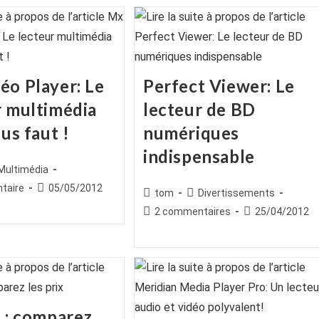
publication :
éo Player: Le
Perfect Viewer: Le
r multimédia
lecteur de BD
ous faut !
numériques
indispensable
ice
st
Multimédia
egory:
es
Publication
taire
05/05/2012
Auteur/autrice
Post
tom
Divertissements
publiée :
de
category:
Commentaires
Publication
2 commentaires
25/04/2012
la
de
publiée :
publication :
la
publication :
g : comparez