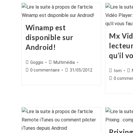
Winamp est
Mx Vid
disponible sur
lecteu
Android!
qu’il v
Auteur/autrice
Post
Goggio
Multimédia
de
category:
Commentaires
Publication
0 commentaire
31/05/2012
Auteur/autr
Po
tom
la
de
publiée :
de
cat
Commentair
0 commen
publication :
la
la
de
publication :
publication :
la
publication :
Prixin