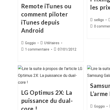
Remote iTunes ou
les pri
comment piloter
Auteur/autr
selligx
iTunes depuis
de
c
Commentair
0 commen
Android
la
de
publication :
la
publication :
Auteur/autrice
Post
Goggio
Utilitaires
de
category:
Commentaires
Publication
1 commentaire
07/01/2012
la
de
publiée :
publication :
la
publication :
Samsun
LG Optimus 2X: La
L’arme 
puissance du dual-
Auteur/autr
Goggio
core !