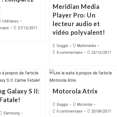
Meridian Media
x
Player Pro: Un
ice
Post
Utilitaires
lecteur audio et
ategory:
es
Publication
taire
27/12/2011
vidéo polyvalent!
publiée :
Auteur/autrice
Post
Goggio
Multimédia
de
category:
Commentaires
Publication
0 commentaire
22/12/2011
la
de
publiée :
publication :
la
publication :
g Galaxy S II:
Motorola Atrix
Fatale!
Auteur/autrice
Post
Goggio
Motorola
de
category:
Commentaires
Publication
0 commentaire
20/08/2011
ice
Post
Samsung
la
de
publiée :