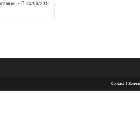
category:
es
Publication
ntaires
30/08/2011
publication :
la
publiée :
publication :
Contact
Zoneas