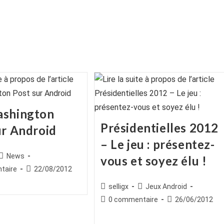
ashington
Présidentielles 2012
ur Android
– Le jeu : présentez-
ice
Post
News
vous et soyez élu !
category:
es
Publication
taire
22/08/2012
publiée :
Auteur/autrice
Post
selligx
Jeux Android
de
category:
Commentaires
Publication
0 commentaire
26/06/2012
la
de
publiée :
publication :
la