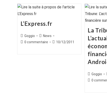
L’Express.fr
La Trib
Auteur/autrice
Post
Goggio
News
L’actua
de
category:
Commentaires
Publication
0 commentaire
10/12/2011
économ
la
de
publiée :
publication :
la
financi
publication :
Androi
Auteur/autr
Goggio
de
Commentair
0 commen
la
de
publication :
la
publication :