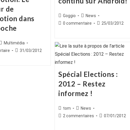
continu sur Android!
ur de
Auteur/autrice
Post
Goggio
News
otion dans
de
category:
Commentaires
Publication
0 commentaire
25/03/2012
poche
la
de
publiée :
publication :
la
publication :
ice
Post
Multimédia
category:
es
Publication
taire
31/03/2012
publiée :
Spécial Elections :
2012 – Restez
informez !
Auteur/autrice
Post
tom
News
de
category:
Commentaires
Publication
2 commentaires
07/01/2012
la
de
publiée :
publication :
la