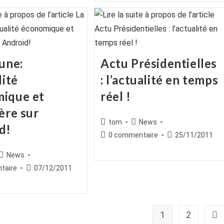
publication :
une:
Actu Présidentielles
lité
: l’actualité en temps
ique et
réel !
ère sur
Auteur/autrice
Post
tom
News
d!
de
category:
Commentaires
Publication
0 commentaire
25/11/2011
la
de
publiée :
publication :
ice
Post
News
la
category:
publication :
es
Publication
taire
07/12/2011
publiée :
1
2
All