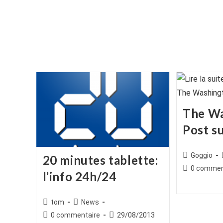
The W
Post s
Auteur/autr
Goggio
20 minutes tablette:
de
Commentair
0 commen
l’info 24h/24
la
de
publication :
la
publication :
Auteur/autrice
Post
tom
News
de
category:
Commentaires
Publication
0 commentaire
29/08/2013
la