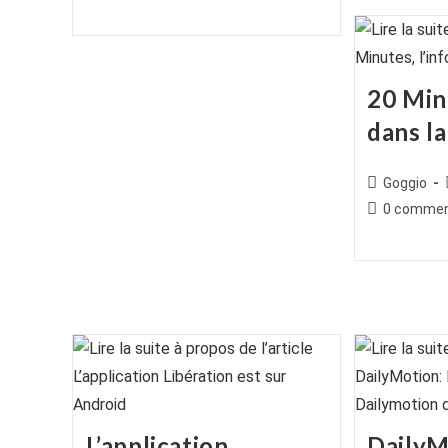
de
publiée :
publication :
la
publication :
20 Minu
dans l
Auteur/autr
Goggio
de
Commentair
0 commen
la
de
publication :
la
publication :
L’application
DailyM