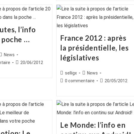
publication :
tes, l’info
France 2012 : après
a poche …
la présidentielle, les
ice
Post
News
législatives
category:
es
Publication
taire
20/06/2012
publiée :
Auteur/autrice
Post
selligx
News
de
category:
Commentaires
Publication
0 commentaire
20/05/2012
la
de
publiée :
publication :
la
publication :
Le Monde: l’info en
otion: Le