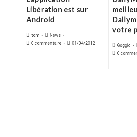
Libération est sur
meille
Android
Dailym
votre 
Auteur/autrice
Post
tom
News
de
category:
Commentaires
Publication
0 commentaire
01/04/2012
Auteur/autr
Goggio
la
de
publiée :
de
Commentair
0 commen
publication :
la
la
de
publication :
publication :
la
publication :