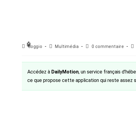
Auteur/autrice
Post
Commentaires
Pu
Goggio
Multimédia
0 commentaire
de
category:
de
pu
la
la
publication :
publication :
Accédez à
DailyMotion
, un service français d’héb
ce que propose cette application qui reste assez s