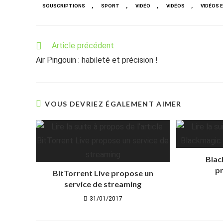
,
,
,
,
SOUSCRIPTIONS
SPORT
VIDÉO
VIDÉOS
VIDÉOS E
Read
Article précédent
more
Air Pingouin : habileté et précision !
articles
VOUS DEVRIEZ ÉGALEMENT AIMER
Blac
pr
BitTorrent Live propose un
service de streaming
31/01/2017