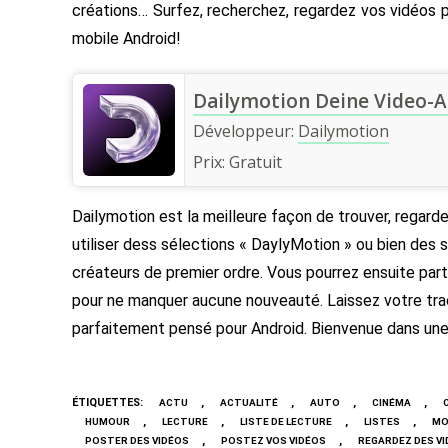
créations… Surfez, recherchez, regardez vos vidéos 
mobile Android!
Dailymotion Deine Video-
Développeur:
Dailymotion
Prix:
Gratuit
Dailymotion est la meilleure façon de trouver, regard
utiliser dess sélections « DaylyMotion » ou bien des
créateurs de premier ordre. Vous pourrez ensuite par
pour ne manquer aucune nouveauté. Laissez votre trac
parfaitement pensé pour Android. Bienvenue dans un
ÉTIQUETTES
:
,
,
,
,
ACTU
ACTUALITÉ
AUTO
CINÉMA
,
,
,
,
HUMOUR
LECTURE
LISTE DE LECTURE
LISTES
MO
,
,
POSTER DES VIDÉOS
POSTEZ VOS VIDÉOS
REGARDEZ DES VI