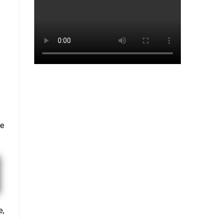
de
e,