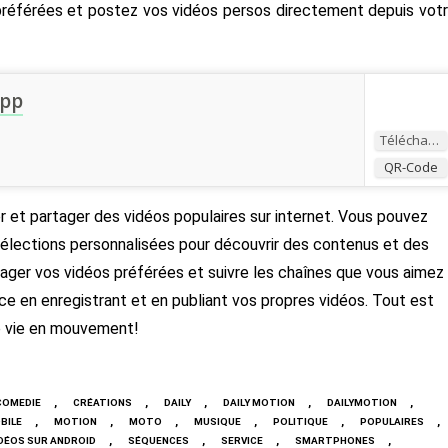
préférées et postez vos vidéos persos directement depuis vot
App
Télécharger
QR-Code
er et partager des vidéos populaires sur internet. Vous pouvez
 sélections personnalisées pour découvrir des contenus et des
tager vos vidéos préférées et suivre les chaînes que vous aimez
e en enregistrant et en publiant vos propres vidéos. Tout est
e vie en mouvement!
,
,
,
,
,
COMEDIE
CRÉATIONS
DAILY
DAILY MOTION
DAILYMOTION
,
,
,
,
,
,
BILE
MOTION
MOTO
MUSIQUE
POLITIQUE
POPULAIRES
,
,
,
,
DÉOS SUR ANDROID
SÉQUENCES
SERVICE
SMARTPHONES