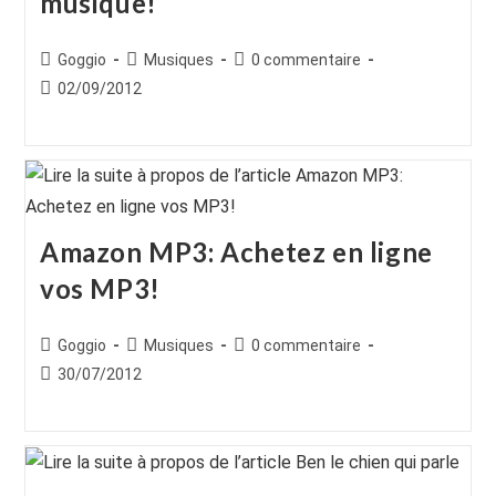
musique!
Auteur/autrice
Post
Commentaires
Goggio
Musiques
0 commentaire
de
category:
de
Publication
02/09/2012
la
la
publiée :
publication :
publication :
Amazon MP3: Achetez en ligne
vos MP3!
Auteur/autrice
Post
Commentaires
Goggio
Musiques
0 commentaire
de
category:
de
Publication
30/07/2012
la
la
publiée :
publication :
publication :