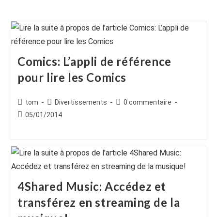
Comics: L’appli de référence
pour lire les Comics
Auteur/autrice
Post
Commentaires
tom
Divertissements
0 commentaire
de
category:
de
Publication
05/01/2014
la
la
publiée :
publication :
publication :
4Shared Music: Accédez et
transférez en streaming de la