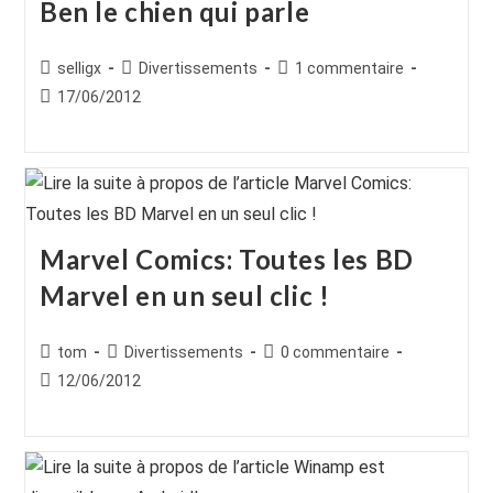
Ben le chien qui parle
Auteur/autrice
Post
Commentaires
selligx
Divertissements
1 commentaire
de
category:
de
Publication
17/06/2012
la
la
publiée :
publication :
publication :
Marvel Comics: Toutes les BD
Marvel en un seul clic !
Auteur/autrice
Post
Commentaires
tom
Divertissements
0 commentaire
de
category:
de
Publication
12/06/2012
la
la
publiée :
publication :
publication :