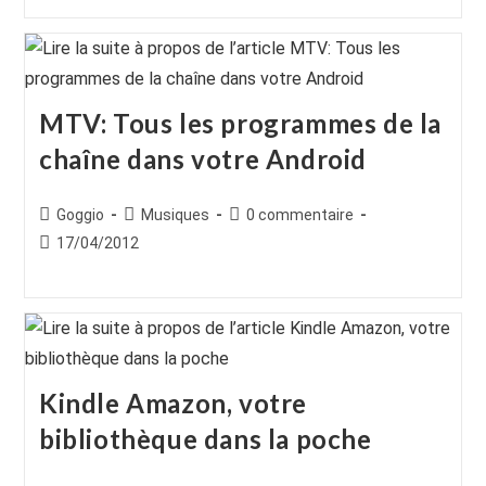
publication :
publication :
MTV: Tous les programmes de la
chaîne dans votre Android
Auteur/autrice
Post
Commentaires
Goggio
Musiques
0 commentaire
de
category:
de
Publication
17/04/2012
la
la
publiée :
publication :
publication :
Kindle Amazon, votre
bibliothèque dans la poche