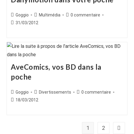
Auteur/autrice
Post
Commentaires
Goggio
Multimédia
0 commentaire
de
category:
de
Publication
31/03/2012
la
la
publiée :
publication :
publication :
AveComics, vos BD dans la
poche
Auteur/autrice
Post
Commentaires
Goggio
Divertissements
0 commentaire
de
category:
de
Publication
18/03/2012
la
la
publiée :
publication :
publication :
1
2
Aller à 