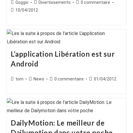
Auteur/autrice
Post
Commentaires
Goggio
Divertissements
0 commentaire
de
category:
de
Publication
10/04/2012
la
la
publiée :
publication :
publication :
L’application Libération est sur
Android
Auteur/autrice
Post
Commentaires
Publication
tom
News
0 commentaire
01/04/2012
de
category:
de
publiée :
la
la
publication :
publication :
DailyMotion: Le meilleur de
Dailymotion dans votre poche