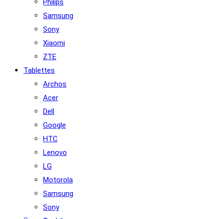
Philips
Samsung
Sony
Xiaomi
ZTE
Tablettes
Archos
Acer
Dell
Google
HTC
Lenovo
LG
Motorola
Samsung
Sony