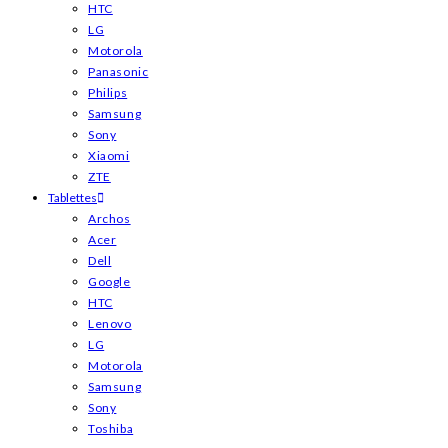
HTC
LG
Motorola
Panasonic
Philips
Samsung
Sony
Xiaomi
ZTE
Tablettes
Archos
Acer
Dell
Google
HTC
Lenovo
LG
Motorola
Samsung
Sony
Toshiba