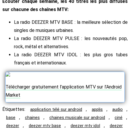
Ecouter chaque semaine, les 40 titres les plus diffusés
sur chacune des chaînes MTV:
La radio DEEZER MTV BASE : la meilleure sélection de
singles de musiques urbaines.
La radio DEEZER MTV PULSE : les nouveautés pop,
rock, métal et alternatives.
La radio DEEZER MTV IDOL : les plus gros tubes
français et internationaux.
Télécharger gratuitement l’application MTV sur l’Android
Market
Étiquettes
:
,
,
,
application télé sur android
applis
audio
,
,
,
,
base
chaines
chaines musicale sur android
ciné
,
,
,
deezer
deezer mtv base
deezer mtv idol
deezer