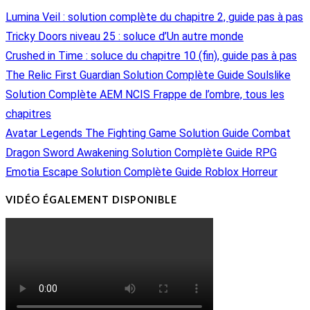
Lumina Veil : solution complète du chapitre 2, guide pas à pas
Tricky Doors niveau 25 : soluce d’Un autre monde
Crushed in Time : soluce du chapitre 10 (fin), guide pas à pas
The Relic First Guardian Solution Complète Guide Soulslike
Solution Complète AEM NCIS Frappe de l’ombre, tous les
chapitres
Avatar Legends The Fighting Game Solution Guide Combat
Dragon Sword Awakening Solution Complète Guide RPG
Emotia Escape Solution Complète Guide Roblox Horreur
VIDÉO ÉGALEMENT DISPONIBLE