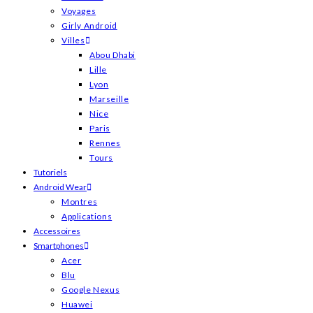
Voyages
Girly Android
Villes
Abou Dhabi
Lille
Lyon
Marseille
Nice
Paris
Rennes
Tours
Tutoriels
Android Wear
Montres
Applications
Accessoires
Smartphones
Acer
Blu
Google Nexus
Huawei