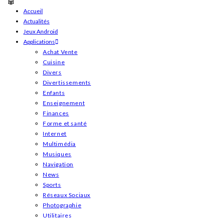
Skip
Accueil
Actualités
to
Jeux Android
content
Applications
Achat Vente
Cuisine
Divers
Divertissements
Enfants
Enseignement
Finances
Forme et santé
Internet
Multimédia
Musiques
Navigation
News
Sports
Réseaux Sociaux
Photographie
Utilitaires