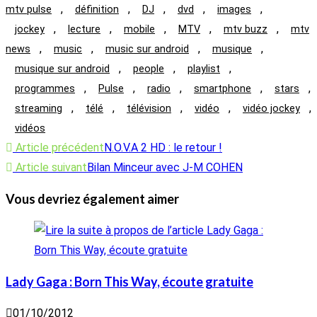
,
,
,
,
,
mtv pulse
définition
DJ
dvd
images
,
,
,
,
,
jockey
lecture
mobile
MTV
mtv buzz
mtv
,
,
,
,
news
music
music sur android
musique
,
,
,
musique sur android
people
playlist
,
,
,
,
,
programmes
Pulse
radio
smartphone
stars
,
,
,
,
,
streaming
télé
télévision
vidéo
vidéo jockey
vidéos
Read
Article précédent
N.O.V.A 2 HD : le retour !
more
Article suivant
Bilan Minceur avec J-M COHEN
articles
Vous devriez également aimer
Lady Gaga : Born This Way, écoute gratuite
01/10/2012