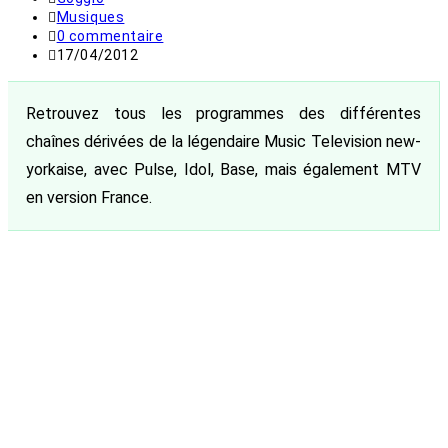
de
Post
Musiques
la
category:
Commentaires
0 commentaire
publication :
de
Publication
17/04/2012
la
publiée :
publication :
Retrouvez tous les programmes des différentes
chaînes dérivées de la légendaire Music Television new-
yorkaise, avec Pulse, Idol, Base, mais également MTV
en version France.