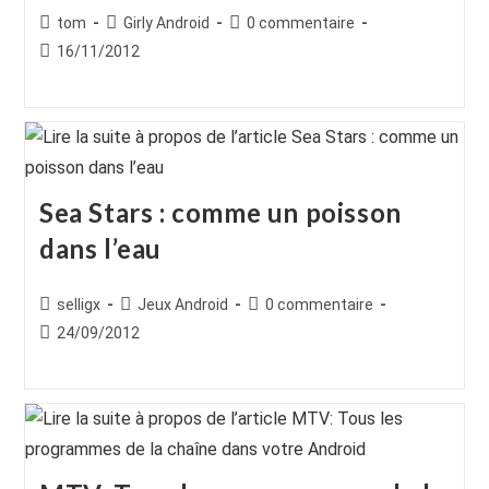
Auteur/autrice
Post
Commentaires
tom
Girly Android
0 commentaire
de
category:
de
Publication
16/11/2012
la
la
publiée :
publication :
publication :
Sea Stars : comme un poisson
dans l’eau
Auteur/autrice
Post
Commentaires
selligx
Jeux Android
0 commentaire
de
category:
de
Publication
24/09/2012
la
la
publiée :
publication :
publication :