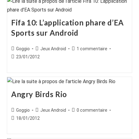
Fifa 10: L’application phare d’EA
Sports sur Android
Auteur/autrice
Post
Commentaires
Goggio
Jeux Android
1 commentaire
de
category:
de
Publication
23/01/2012
la
la
publiée :
publication :
publication :
Angry Birds Rio
Auteur/autrice
Post
Commentaires
Goggio
Jeux Android
0 commentaire
de
category:
de
Publication
18/01/2012
la
la
publiée :
publication :
publication :