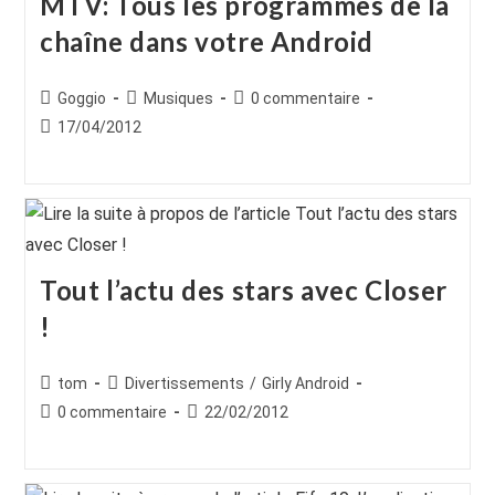
MTV: Tous les programmes de la
chaîne dans votre Android
Auteur/autrice
Post
Commentaires
Goggio
Musiques
0 commentaire
de
category:
de
Publication
17/04/2012
la
la
publiée :
publication :
publication :
Tout l’actu des stars avec Closer
!
Auteur/autrice
Post
tom
Divertissements
/
Girly Android
de
category:
Commentaires
Publication
0 commentaire
22/02/2012
la
de
publiée :
publication :
la
publication :