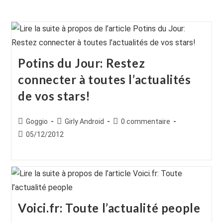
Potins du Jour: Restez
connecter à toutes l’actualités
de vos stars!
Auteur/autrice
Post
Commentaires
Goggio
Girly Android
0 commentaire
de
category:
de
Publication
05/12/2012
la
la
publiée :
publication :
publication :
Voici.fr: Toute l’actualité people