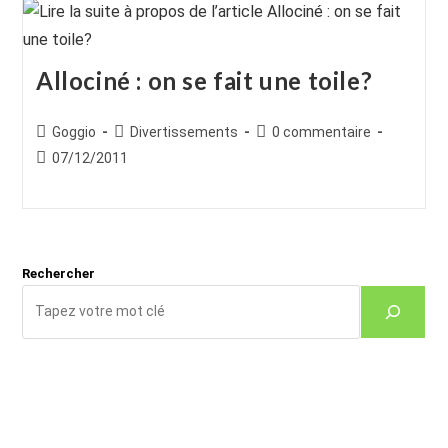
Allociné : on se fait une toile?
Auteur/autrice
Post
Commentaires
Goggio
Divertissements
0 commentaire
de
category:
de
Publication
07/12/2011
la
la
publiée :
publication :
publication :
Rechercher