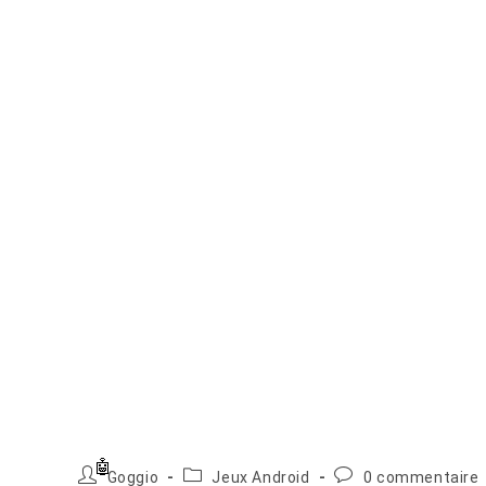
Auteur/autrice
Post
Commentaires
Goggio
Jeux Android
0 commentaire