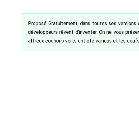
de
category:
de
la
la
publication :
publication :
Proposé Gratuitement, dans toutes ses versions su
développeurs rêvent d’inventer. On ne vous présen
affreux cochons verts ont été vaincus et les oeufs