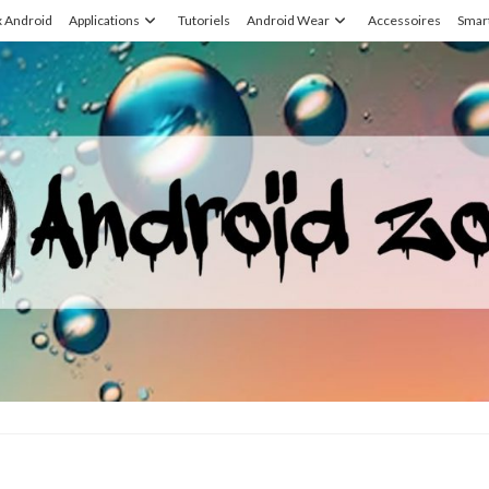
x Android
Applications
Tutoriels
Android Wear
Accessoires
Smar