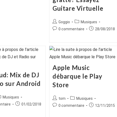
Guitare Virtuelle
Auteur/autrice
Post
Goggio
Musiques
de
category:
Commentaires
Publication
0 commentaire
28/08/2018
la
de
publiée :
publication :
la
publication :
Apple Music
ud: Mix de DJ
débarque le Play
io sur Android
Store
ice
ost
Musiques
Auteur/autrice
Post
tom
Musiques
tegory:
de
category:
es
Publication
ntaire
01/02/2018
Commentaires
Publication
0 commentaire
12/11/2015
la
publiée :
de
publiée :
publication :
la