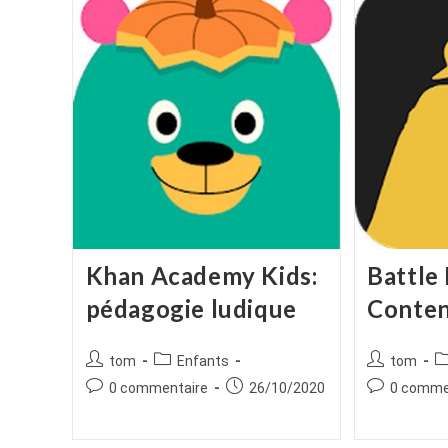
Khan Academy Kids:
Battle
pédagogie ludique
Conte
Auteur/autrice
Post
Auteur/autr
P
tom
Enfants
tom
de
category:
de
ca
Commentaires
Publication
Commentair
0 commentaire
26/10/2020
0 comme
la
la
de
publiée :
de
publication :
publication :
la
la