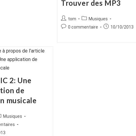
Trouver des MP3
Auteur/autrice
Post
tom
Musiques
de
category:
Commentaires
Publication
0 commentaire
10/10/2013
la
de
publiée :
publication :
la
publication :
C 2: Une
tion de
on musicale
ice
ost
Musiques
tegory:
es
ntaires
013