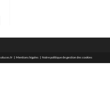
er à la page suivante
oluces.fr
Mentions légales
Notre politique de gestion des cookies