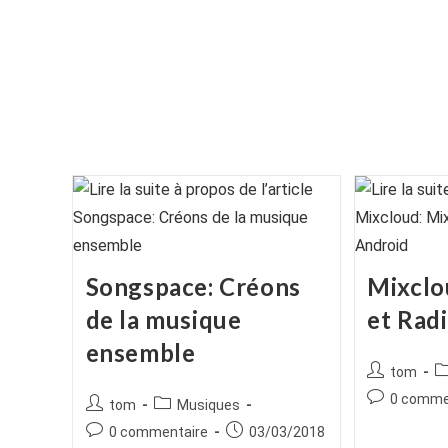
publication :
publication :
Songspace: Créons
Mixclo
de la musique
et Rad
ensemble
Auteur/autr
P
tom
de
ca
Commentair
0 comme
Auteur/autrice
Post
tom
Musiques
la
de
de
category:
Commentaires
Publication
0 commentaire
03/03/2018
publication :
la
la