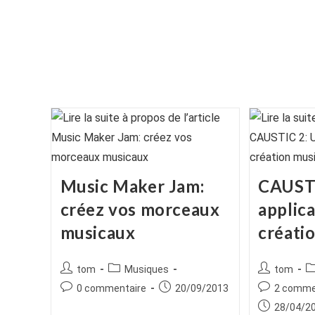
Music Maker Jam:
CAUSTI
créez vos morceaux
applica
musicaux
créati
Auteur/autrice
Post
Auteur/autr
P
tom
Musiques
tom
de
category:
de
ca
Commentaires
Publication
Commentair
0 commentaire
20/09/2013
2 comme
la
la
de
publiée :
de
Publication
28/04/2
publication :
publication :