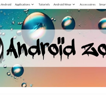
x Android
Applications
Tutoriels
Android Wear
Accessoires
Smar