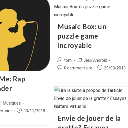
Musaic Box: un
puzzle game
incroyable
Auteur/autrice
Post
tom
Jeux Android
de
category:
Commentaires
Publication
0 commentaire
29/08/2018
la
de
publiée :
 Me: Rap
publication :
la
publication :
nder
ice
ost
Musiques
tegory:
es
Publication
ntaire
03/11/2018
Envie de jouer de la
publiée :
gratte? Essayez