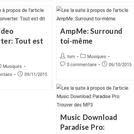
publication :
ideo
AmpMe: Surround
ter: Tout est
toi-même
Auteur/autrice
Post
tom
Musiques
de
category:
Commentaires
Publication
0 commentaire
06/10/2015
ice
ost
Musiques
la
de
publiée :
tegory:
es
Publication
ntaire
09/11/2015
publication :
la
publiée :
publication :
Music Download
Paradise Pro: