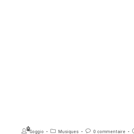
Auteur/autrice
Post
Commentaires
Goggio
Musiques
0 commentaire