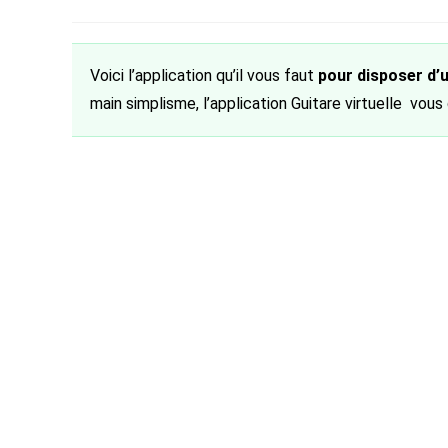
de
category:
de
p
la
la
publication :
publication :
Voici l’application qu’il vous faut
pour disposer d’u
main simplisme, l’application Guitare virtuelle vou