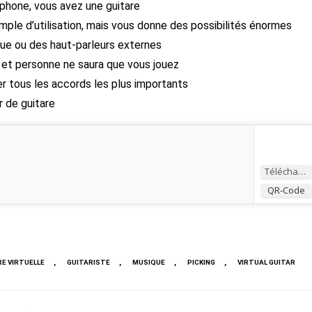
éphone, vous avez une guitare
imple d’utilisation, mais vous donne des possibilités énormes
que ou des haut-parleurs externes
s et personne ne saura que vous jouez
r tous les accords les plus importants
 de guitare
Télécharger
QR-Code
,
,
,
,
E VIRTUELLE
GUITARISTE
MUSIQUE
PICKING
VIRTUAL GUITAR