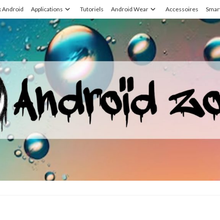
x Android
Applications
Tutoriels
Android Wear
Accessoires
Smar