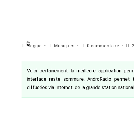
Auteur/autrice
Post
Commentaires
Pub
Goggio
Musiques
0 commentaire
de
category:
de
publ
la
la
publication :
publication :
Voici certainement la meilleure application per
interface reste sommaire, AndroRadio permet 
diffusées via Internet, de la grande station nationa