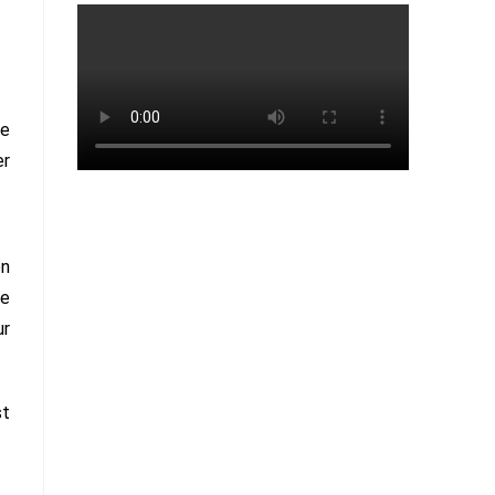
le
er
en
le
ur
st