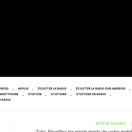
,
,
,
,
DROID
APPLIS
ÉCOUTER LA RADIO
ÉCOUTER LA RADIO SUR ANDROID
,
,
,
,
MARTPHONE
STATION
STATIONS
STATIONS DE RADIO
 RADIO
Article suivant
Tuto: Réveillez les pixels morts de votre mobi