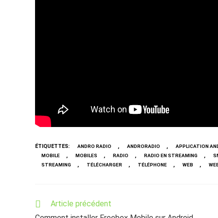
ÉTIQUETTES
:
,
,
ANDRO RADIO
ANDRORADIO
APPLICATION AN
,
,
,
,
MOBILE
MOBILES
RADIO
RADIO EN STREAMING
S
,
,
,
,
STREAMING
TÉLÉCHARGER
TÉLÉPHONE
WEB
WEB
Read
Article précédent
more
Comment installer Freebox Mobile sur Android