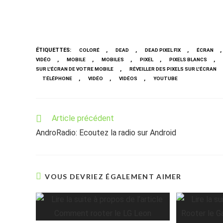
ÉTIQUETTES
:
,
,
,
,
COLORÉ
DEAD
DEAD PIXEL FIX
ÉCRAN
,
,
,
,
,
VIDÉO
MOBILE
MOBILES
PIXEL
PIXELS BLANCS
,
SUR L'ÉCRAN DE VOTRE MOBILE
RÉVEILLER DES PIXELS SUR L'ÉCRAN
,
,
,
TÉLÉPHONE
VIDÉO
VIDÉOS
YOUTUBE
Read
Article précédent
more
AndroRadio: Ecoutez la radio sur Android
articles
VOUS DEVRIEZ ÉGALEMENT AIMER