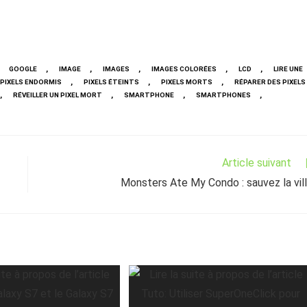
,
,
,
,
,
GOOGLE
IMAGE
IMAGES
IMAGES COLORÉES
LCD
LIRE UNE
,
,
,
PIXELS ENDORMIS
PIXELS ÉTEINTS
PIXELS MORTS
RÉPARER DES PIXELS
,
,
,
,
RÉVEILLER UN PIXEL MORT
SMARTPHONE
SMARTPHONES
Article suivant
Monsters Ate My Condo : sauvez la vil