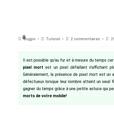
Auteur/autrice
Post
Commentaires
Publ
Goggio
Tutoriel
2 commentaires
2
de
category:
de
publi
la
la
publication :
publication :
Il est possible qu’au fur et à mesure du temps cert
pixel mort
est un pixel défaillant n’affichant
Généralement, la présence de pixel mort est un ar
défectueux lorsque leur nombre atteint un seuil f
gagner du temps grâce à une petite astuce qui pe
morts de votre mobile!