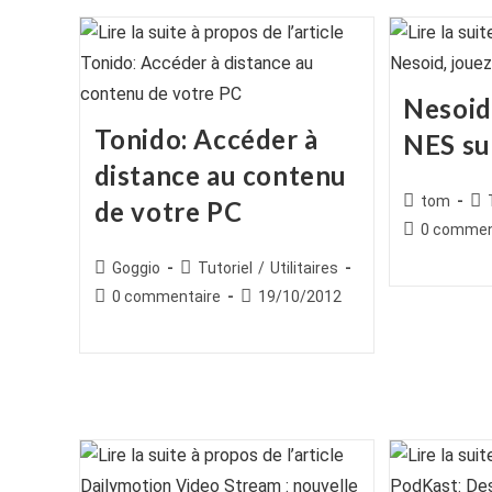
Nesoid,
Tonido: Accéder à
NES su
distance au contenu
Auteur/autr
Po
tom
de votre PC
de
cat
Commentair
0 commen
la
de
Auteur/autrice
Post
Goggio
Tutoriel
/
Utilitaires
publication :
la
de
category:
Commentaires
Publication
0 commentaire
19/10/2012
publication :
la
de
publiée :
publication :
la
publication :