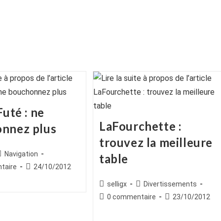
Futé : ne
LaFourchette :
nnez plus
trouvez la meilleure
ice
Post
Navigation
table
ategory:
es
Publication
taire
24/10/2012
publiée :
Auteur/autrice
Post
selligx
Divertissements
de
category:
Commentaires
Publication
0 commentaire
23/10/2012
la
de
publiée :
publication :
la