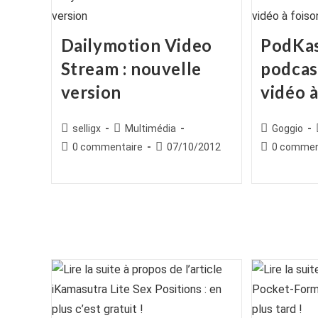
Dailymotion Video
PodKas
Stream : nouvelle
podcas
version
vidéo à
Auteur/autrice
Post
Auteur/autr
selligx
Multimédia
Goggio
de
category:
de
Commentaires
Publication
Commentair
0 commentaire
07/10/2012
0 commen
la
la
de
publiée :
de
publication :
publication :
la
la
publication :
publication :