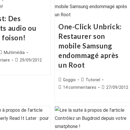
t: Des
One-Click Unbrick:
ts audio ou
Restaurer son
 foison!
mobile Samsung
ice
Post
Multimédia
endommagé après
category:
es
Publication
taire
29/09/2012
un Root
publiée :
Auteur/autrice
Post
Goggio
Tutoriel
de
category:
Commentaires
Publication
14 commentaires
27/09/2012
la
de
publiée :
publication :
la
publication :