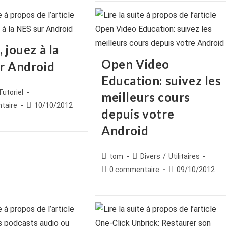
publication :
 jouez à la
Open Video
r Android
Education: suivez les
ice
st
Tutoriel
meilleurs cours
egory:
es
Publication
taire
10/10/2012
depuis votre
publiée :
Android
Auteur/autrice
Post
tom
Divers
/
Utilitaires
de
category:
Commentaires
Publication
0 commentaire
09/10/2012
la
de
publiée :
publication :
la
publication :