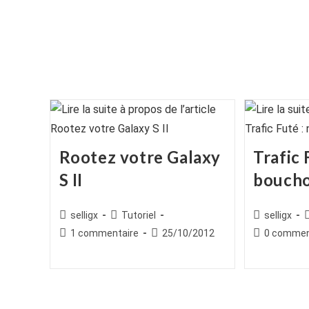
Rootez votre Galaxy
Trafic 
S II
boucho
Auteur/autrice
Post
Auteur/autr
selligx
Tutoriel
selligx
de
category:
de
c
Commentaires
Publication
Commentair
1 commentaire
25/10/2012
0 commen
la
la
de
publiée :
de
publication :
publication :
la
la
publication :
publication :