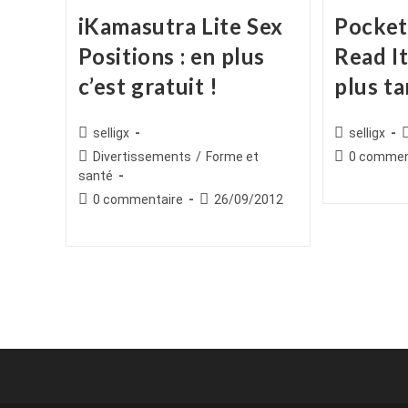
iKamasutra Lite Sex
Pocket
Positions : en plus
Read It
c’est gratuit !
plus ta
Auteur/autrice
Auteur/autr
selligx
selligx
de
de
c
Post
Commentair
Divertissements
/
Forme et
0 commen
la
la
category:
de
santé
publication :
publication :
la
Commentaires
Publication
0 commentaire
26/09/2012
publication :
de
publiée :
la
publication :