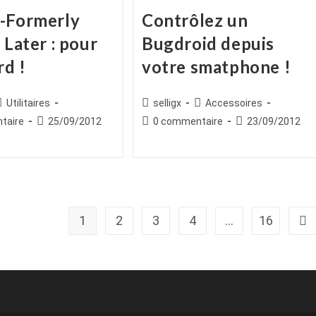
-Formerly
Contrôlez un
 Later : pour
Bugdroid depuis
rd !
votre smatphone !
ice
Post
Auteur/autrice
Post
Utilitaires
selligx
Accessoires
ategory:
de
category:
es
Publication
Commentaires
Publication
taire
25/09/2012
0 commentaire
23/09/2012
la
publiée :
de
publiée :
publication :
la
publication :
1
2
3
4
…
16
All