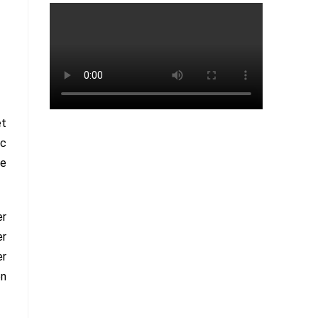
et
ic
re
er
er
er
en