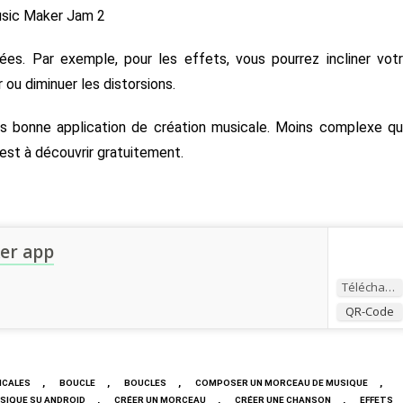
ées. Par exemple, pour les effets, vous pourrez incliner vot
ou diminuer les distorsions.
s bonne application de création musicale. Moins complexe q
est à découvrir gratuitement.
er app
Télécharger
QR-Code
,
,
,
,
ICALES
BOUCLE
BOUCLES
COMPOSER UN MORCEAU DE MUSIQUE
,
,
,
SIQUE SU ANDROID
CRÉER UN MORCEAU
CRÉER UNE CHANSON
EFFETS