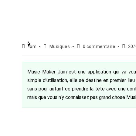
Auteur/autrice
Post
Commentaires
Public
tom
Musiques
0 commentaire
20/
de
category:
de
publiée
la
la
publication :
publication :
Music Maker Jam est une application qui va vo
simple d’utilisation, elle se destine en premier l
sans pour autant ce prendre la tête avec une conf
mais que vous n’y connaissez pas grand chose Musi