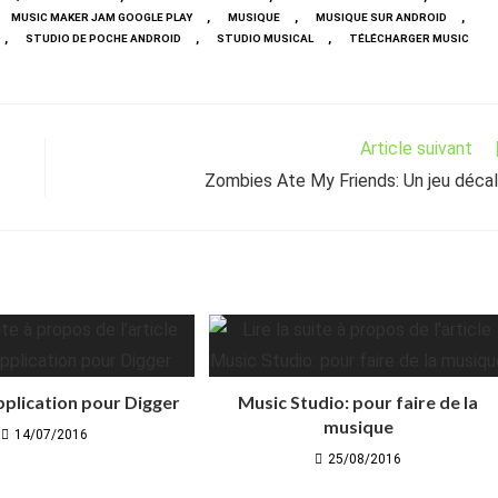
,
,
,
MUSIC MAKER JAM GOOGLE PLAY
MUSIQUE
MUSIQUE SUR ANDROID
,
,
,
STUDIO DE POCHE ANDROID
STUDIO MUSICAL
TÉLÉCHARGER MUSIC
Article suivant
Zombies Ate My Friends: Un jeu déca
pplication pour Digger
Music Studio: pour faire de la
musique
14/07/2016
25/08/2016