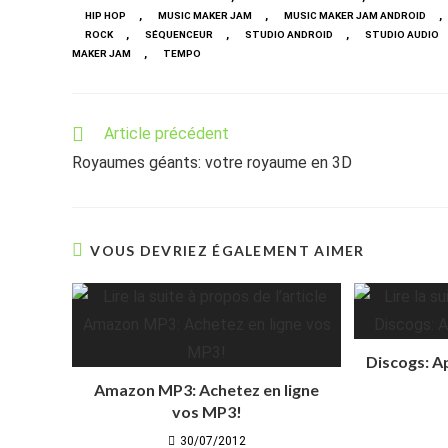
,
,
,
HIP HOP
MUSIC MAKER JAM
MUSIC MAKER JAM ANDROID
,
,
,
ROCK
SÉQUENCEUR
STUDIO ANDROID
STUDIO AUDIO
,
MAKER JAM
TEMPO
Read
Article précédent
more
Royaumes géants: votre royaume en 3D
articles
VOUS DEVRIEZ ÉGALEMENT AIMER
Discogs: A
Amazon MP3: Achetez en ligne
vos MP3!
30/07/2012