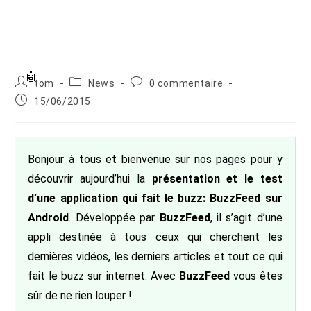
Auteur/autrice
Post
Commentaires
tom
News
0 commentaire
de
category:
de
Publication
15/06/2015
la
la
publiée :
publication :
publication :
Bonjour à tous et bienvenue sur nos pages pour y
découvrir aujourd’hui la
présentation et le test
d’une application qui fait le buzz: BuzzFeed sur
Android
. Développée par
BuzzFeed
, il s’agit d’une
appli destinée à tous ceux qui cherchent les
dernières vidéos, les derniers articles et tout ce qui
fait le buzz sur internet. Avec
BuzzFeed
vous êtes
sûr de ne rien louper !