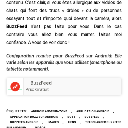
contenu. C’est clair, si vous êtes allergique aux vidéos de
chats qui font des trucs « drôles » ou de personnes
essayant tout et n’importe quoi devant la caméra, alors
BuzzFeed
n’est pas faite pour vous. Dans le cas
contraire vous allez bien vous marrer, faites moi
confiance. A vous de voir donc !
Configuration requise pour
BuzzFeed
sur Android: Elle
varie selon les appareils que vous utilisez (smartphone ou
tablette notamment).
BuzzFeed
Prix:
Gratuit
ÉTIQUETTES
:
,
,
ANDROID ANDROID-ZONE
APPLICATION ANDROID
,
,
,
APPLICATION BUZZ SUR ANDROID
BUZZ
BUZZFEED
,
,
,
BUZZFEED ANDROID
IMAGES
LIENS
TÉLÉCHARGER BUZZFEED
,
SUR ANDROID
VIDÉOS