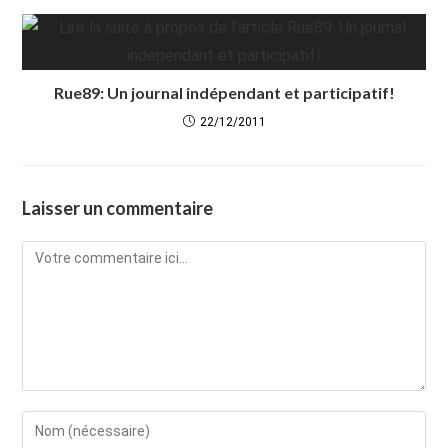
Rue89: Un journal indépendant et participatif!
22/12/2011
Laisser un commentaire
Comment
Enter
your