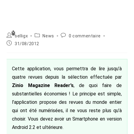
Auteur/autrice
Post
Commentaires
selligx
News
0 commentaire
de
category:
de
Publication
31/08/2012
la
la
publiée :
publication :
publication :
Cette application, vous permettra de lire jusqu’à
quatre revues depuis la sélection effectuée par
Zinio Magazine Reader’s
, de quoi faire de
substantielles économies ! Le principe est simple,
l’application propose des revues du monde entier
qui ont été numérisées, il ne vous reste plus qu’à
choisir. Vous devez avoir un Smartphone en version
Android 2.2 et ultérieure.