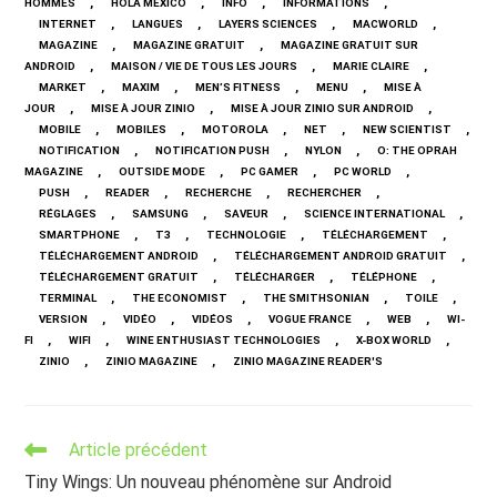
,
,
,
,
HOMMES
HOLA MEXICO
INFO
INFORMATIONS
,
,
,
,
INTERNET
LANGUES
LAYERS SCIENCES
MACWORLD
,
,
MAGAZINE
MAGAZINE GRATUIT
MAGAZINE GRATUIT SUR
,
,
,
ANDROID
MAISON / VIE DE TOUS LES JOURS
MARIE CLAIRE
,
,
,
,
MARKET
MAXIM
MEN’S FITNESS
MENU
MISE À
,
,
,
JOUR
MISE À JOUR ZINIO
MISE À JOUR ZINIO SUR ANDROID
,
,
,
,
,
MOBILE
MOBILES
MOTOROLA
NET
NEW SCIENTIST
,
,
,
NOTIFICATION
NOTIFICATION PUSH
NYLON
O: THE OPRAH
,
,
,
,
MAGAZINE
OUTSIDE MODE
PC GAMER
PC WORLD
,
,
,
,
PUSH
READER
RECHERCHE
RECHERCHER
,
,
,
,
RÉGLAGES
SAMSUNG
SAVEUR
SCIENCE INTERNATIONAL
,
,
,
,
SMARTPHONE
T3
TECHNOLOGIE
TÉLÉCHARGEMENT
,
,
TÉLÉCHARGEMENT ANDROID
TÉLÉCHARGEMENT ANDROID GRATUIT
,
,
,
TÉLÉCHARGEMENT GRATUIT
TÉLÉCHARGER
TÉLÉPHONE
,
,
,
,
TERMINAL
THE ECONOMIST
THE SMITHSONIAN
TOILE
,
,
,
,
,
VERSION
VIDÉO
VIDÉOS
VOGUE FRANCE
WEB
WI-
,
,
,
,
FI
WIFI
WINE ENTHUSIAST TECHNOLOGIES
X-BOX WORLD
,
,
ZINIO
ZINIO MAGAZINE
ZINIO MAGAZINE READER'S
Read
Article précédent
more
Tiny Wings: Un nouveau phénomène sur Android
articles