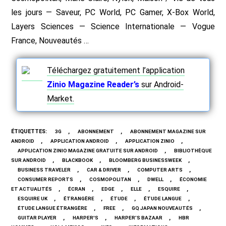
les jours — Saveur, PC World, PC Gamer, X-Box World,
Layers Sciences — Science Internationale — Vogue
France, Nouveautés …
Téléchargez gratuitement l’application
Zinio Magazine Reader’s
sur Android-
Market.
ÉTIQUETTES
:
,
,
3G
ABONNEMENT
ABONNEMENT MAGAZINE SUR
,
,
,
ANDROID
APPLICATION ANDROID
APPLICATION ZINIO
,
APPLICATION ZINIO MAGAZINE GRATUITE SUR ANDROID
BIBLIOTHÈQUE
,
,
,
SUR ANDROID
BLACKBOOK
BLOOMBERG BUSINESSWEEK
,
,
,
BUSINESS TRAVELER
CAR & DRIVER
COMPUTER ARTS
,
,
,
CONSUMER REPORTS
COSMOPOLITAN
DWELL
ÉCONOMIE
,
,
,
,
,
ET ACTUALITÉS
ÉCRAN
EDGE
ELLE
ESQUIRE
,
,
,
,
ESQUIRE UK
ÉTRANGÈRE
ÉTUDE
ÉTUDE LANGUE
,
,
,
ÉTUDE LANGUE ÉTRANGÈRE
FREE
GQ JAPAN NOUVEAUTÉS
,
,
,
GUITAR PLAYER
HARPER'S
HARPER’S BAZAAR
HBR