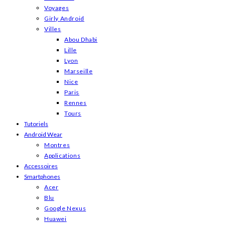
Voyages
Girly Android
Villes
Abou Dhabi
Lille
Lyon
Marseille
Nice
Paris
Rennes
Tours
Tutoriels
Android Wear
Montres
Applications
Accessoires
Smartphones
Acer
Blu
Google Nexus
Huawei