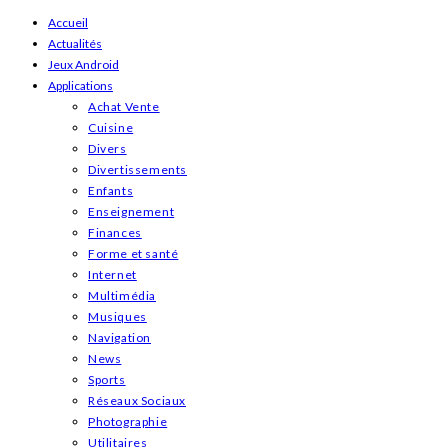
Skip
Accueil
Actualités
to
Jeux Android
content
Applications
Achat Vente
Cuisine
Divers
Divertissements
Enfants
Enseignement
Finances
Forme et santé
Internet
Multimédia
Musiques
Navigation
News
Sports
Réseaux Sociaux
Photographie
Utilitaires