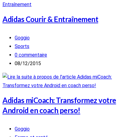
Adidas Courir & Entraînement
Auteur/autrice
Goggio
de
Post
Sports
la
category:
Commentaires
0 commentaire
publication :
de
Publication
08/12/2015
la
publiée :
publication :
Adidas miCoach: Transformez votre
Android en coach perso!
Auteur/autrice
Goggio