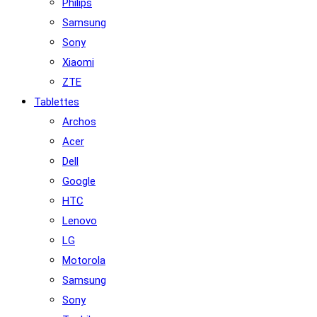
Philips
Samsung
Sony
Xiaomi
ZTE
Tablettes
Archos
Acer
Dell
Google
HTC
Lenovo
LG
Motorola
Samsung
Sony