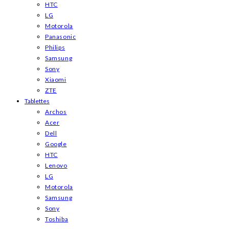
HTC
LG
Motorola
Panasonic
Philips
Samsung
Sony
Xiaomi
ZTE
Tablettes
Archos
Acer
Dell
Google
HTC
Lenovo
LG
Motorola
Samsung
Sony
Toshiba