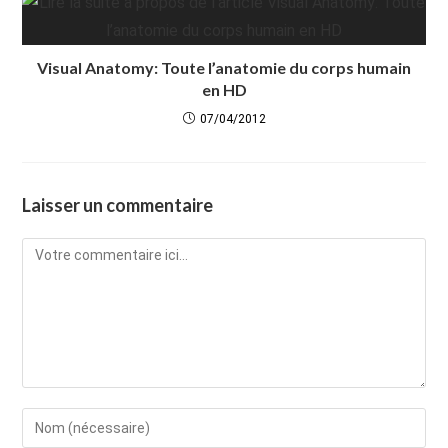
Visual Anatomy: Toute l’anatomie du corps humain
en HD
07/04/2012
Laisser un commentaire
Comment
Enter
your