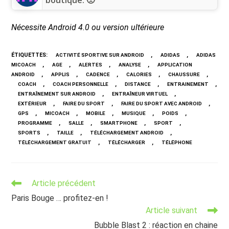
boutique. 🙁
Nécessite Android 4.0 ou version ultérieure
ÉTIQUETTES
:
,
,
ACTIVITÉ SPORTIVE SUR ANDROID
ADIDAS
ADIDAS
,
,
,
,
MICOACH
AGE
ALERTES
ANALYSE
APPLICATION
,
,
,
,
,
ANDROID
APPLIS
CADENCE
CALORIES
CHAUSSURE
,
,
,
,
COACH
COACH PERSONNELLE
DISTANCE
ENTRAINEMENT
,
,
ENTRAÎNEMENT SUR ANDROID
ENTRAÎNEUR VIRTUEL
,
,
,
EXTÉRIEUR
FAIRE DU SPORT
FAIRE DU SPORT AVEC ANDROID
,
,
,
,
,
GPS
MICOACH
MOBILE
MUSIQUE
POIDS
,
,
,
,
PROGRAMME
SALLE
SMARTPHONE
SPORT
,
,
,
SPORTS
TAILLE
TÉLÉCHARGEMENT ANDROID
,
,
TÉLÉCHARGEMENT GRATUIT
TÉLÉCHARGER
TÉLÉPHONE
Read
Article précédent
more
Paris Bouge … profitez-en !
articles
Article suivant
Bubble Blast 2 : réaction en chaine