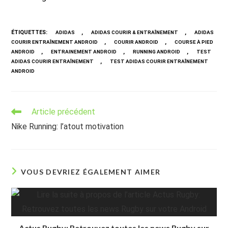
ÉTIQUETTES
:
,
,
ADIDAS
ADIDAS COURIR & ENTRAÎNEMENT
ADIDAS
,
,
COURIR ENTRAÎNEMENT ANDROID
COURIR ANDROID
COURSE À PIED
,
,
,
ANDROID
ENTRAINEMENT ANDROID
RUNNING ANDROID
TEST
,
ADIDAS COURIR ENTRAÎNEMENT
TEST ADIDAS COURIR ENTRAÎNEMENT
ANDROID
Read
Article précédent
more
Nike Running: l’atout motivation
articles
VOUS DEVRIEZ ÉGALEMENT AIMER
Actus Rugby: Retrouvez toutes les news Rugby sur