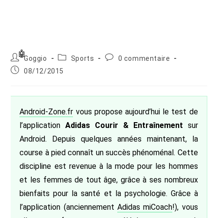
Auteur/autrice
Post
Commentaires
Goggio
Sports
0 commentaire
de
category:
de
Publication
08/12/2015
la
la
publiée :
publication :
publication :
Android-Zone.fr
vous propose aujourd’hui le test de
l’application
Adidas Courir & Entraînement
sur
Android. Depuis quelques années maintenant, la
course à pied connaît un succès phénoménal. Cette
discipline est revenue à la mode pour les hommes
et les femmes de tout âge, grâce à ses nombreux
bienfaits pour la santé et la psychologie. Grâce à
l’application (anciennement
Adidas miCoach
!), vous