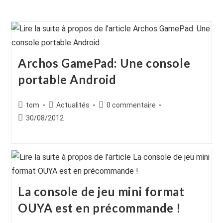
Archos GamePad: Une console
portable Android
Auteur/autrice
Post
Commentaires
tom
Actualités
0 commentaire
de
category:
de
Publication
30/08/2012
la
la
publiée :
publication :
publication :
La console de jeu mini format
OUYA est en précommande !