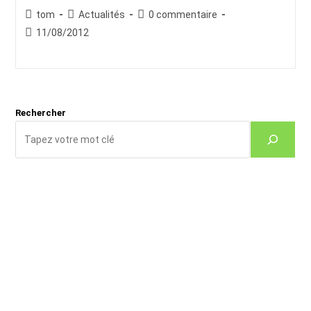
Auteur/autrice
Post
Commentaires
tom
Actualités
0 commentaire
de
category:
de
Publication
11/08/2012
la
la
publiée :
publication :
publication :
Rechercher