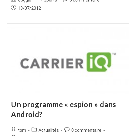
de
category:
de
Publication
13/07/2012
la
la
publiée :
publication :
publication :
Un programme « espion » dans
Android?
Auteur/autrice
Post
Commentaires
tom
Actualités
0 commentaire