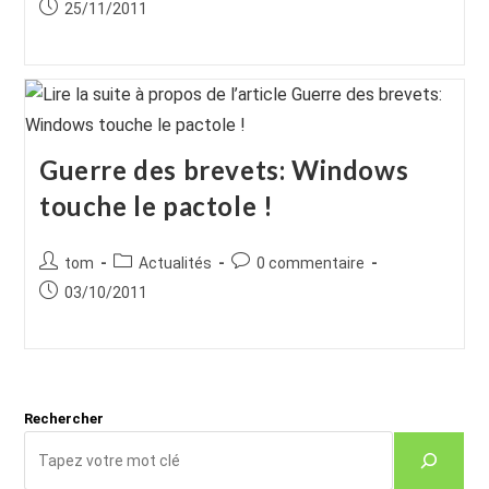
de
category:
de
Publication
25/11/2011
la
la
publiée :
publication :
publication :
Guerre des brevets: Windows
touche le pactole !
Auteur/autrice
Post
Commentaires
tom
Actualités
0 commentaire
de
category:
de
Publication
03/10/2011
la
la
publiée :
publication :
publication :
Rechercher