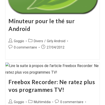
Minuteur pour le thé sur
Android
Auteur/autrice
Post
Goggio
Divers
/
Girly Android
de
category:
Commentaires
Publication
0 commentaire
27/04/2012
la
de
publiée :
publication :
la
publication :
Freebox Recorder: Ne ratez plus
vos programmes TV!
Auteur/autrice
Post
Commentaires
Goggio
Multimédia
0 commentaire