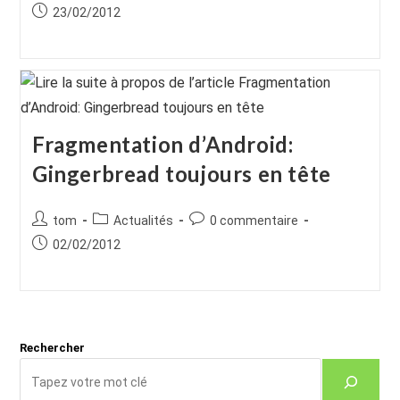
de
category:
de
Publication
23/02/2012
la
la
publiée :
publication :
publication :
Fragmentation d’Android:
Gingerbread toujours en tête
Auteur/autrice
Post
Commentaires
tom
Actualités
0 commentaire
de
category:
de
Publication
02/02/2012
la
la
publiée :
publication :
publication :
Rechercher