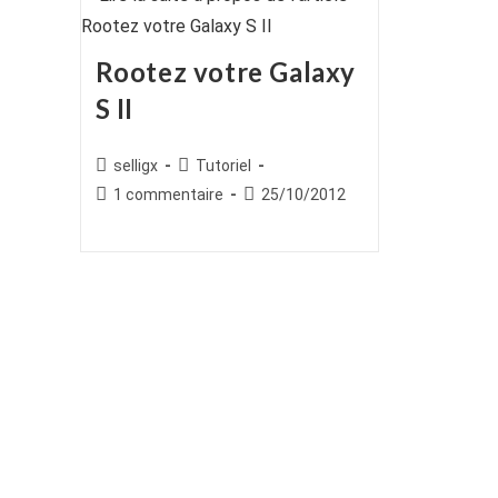
Rootez votre Galaxy
S II
Auteur/autrice
Post
selligx
Tutoriel
de
category:
Commentaires
Publication
1 commentaire
25/10/2012
la
de
publiée :
publication :
la
publication :