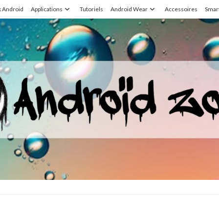
x Android
Applications
Tutoriels
Android Wear
Accessoires
Smar