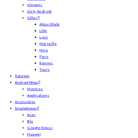
Voyages
Girly Android
Villes
Abou Dhabi
Lille
Lyon
Marseille
Nice
Paris
Rennes
Tours
Tutoriels
Android Wear
Montres
Applications
Accessoires
Smartphones
Acer
Blu
Google Nexus
Huawei