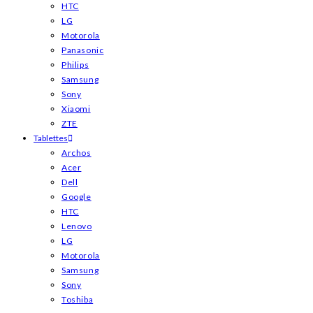
HTC
LG
Motorola
Panasonic
Philips
Samsung
Sony
Xiaomi
ZTE
Tablettes
Archos
Acer
Dell
Google
HTC
Lenovo
LG
Motorola
Samsung
Sony
Toshiba