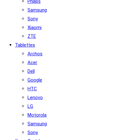
Philips
Samsung
Sony
Xiaomi
ZTE
Tablettes
Archos
Acer
Dell
Google
HTC
Lenovo
LG
Motorola
Samsung
Sony