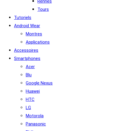
Rennes
Tours
Tutoriels
Android Wear
Montres
Applications
Accessoires
Smartphones
Acer
Blu
Google Nexus
Huawei
HTC
LG
Motorola
Panasonic