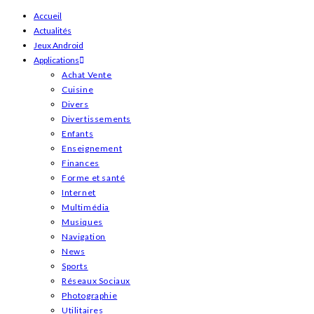
Skip
Accueil
Actualités
to
Jeux Android
content
Applications
Achat Vente
Cuisine
Divers
Divertissements
Enfants
Enseignement
Finances
Forme et santé
Internet
Multimédia
Musiques
Navigation
News
Sports
Réseaux Sociaux
Photographie
Utilitaires