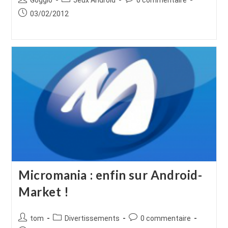
de
category:
de
Publication
03/02/2012
la
la
publiée :
publication :
publication :
Micromania : enfin sur Android-
Market !
Auteur/autrice
Post
Commentaires
tom
Divertissements
0 commentaire