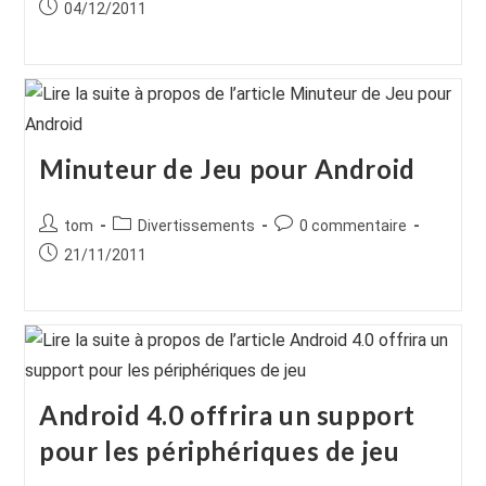
de
category:
de
Publication
04/12/2011
la
la
publiée :
publication :
publication :
Minuteur de Jeu pour Android
Auteur/autrice
Post
Commentaires
tom
Divertissements
0 commentaire
de
category:
de
Publication
21/11/2011
la
la
publiée :
publication :
publication :
Android 4.0 offrira un support
pour les périphériques de jeu