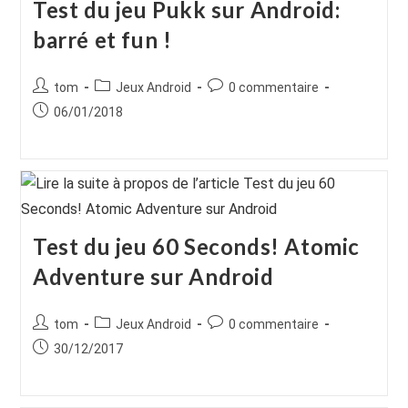
Test du jeu Pukk sur Android:
barré et fun !
Auteur/autrice
Post
Commentaires
tom
Jeux Android
0 commentaire
de
category:
de
Publication
06/01/2018
la
la
publiée :
publication :
publication :
Test du jeu 60 Seconds! Atomic
Adventure sur Android
Auteur/autrice
Post
Commentaires
tom
Jeux Android
0 commentaire
de
category:
de
Publication
30/12/2017
la
la
publiée :
publication :
publication :