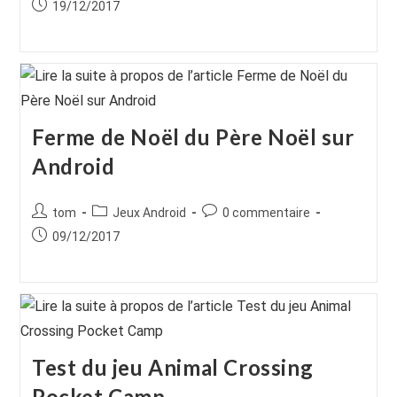
Publication
19/12/2017
la
la
publiée :
publication :
publication :
Ferme de Noël du Père Noël sur
Android
Auteur/autrice
Post
Commentaires
tom
Jeux Android
0 commentaire
de
category:
de
Publication
09/12/2017
la
la
publiée :
publication :
publication :
Test du jeu Animal Crossing
Pocket Camp