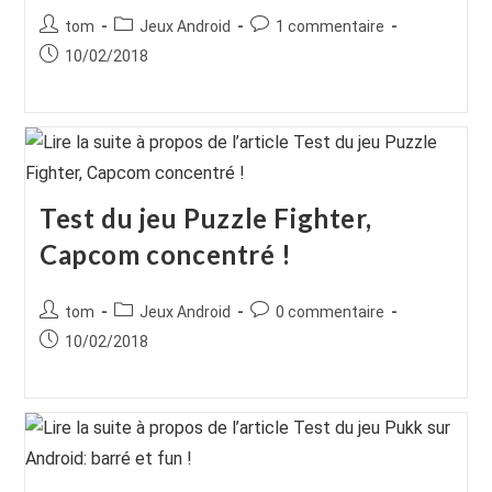
Auteur/autrice
Post
Commentaires
tom
Jeux Android
1 commentaire
de
category:
de
Publication
10/02/2018
la
la
publiée :
publication :
publication :
Test du jeu Puzzle Fighter,
Capcom concentré !
Auteur/autrice
Post
Commentaires
tom
Jeux Android
0 commentaire
de
category:
de
Publication
10/02/2018
la
la
publiée :
publication :
publication :