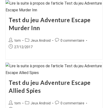
Test du jeu Adventure Escape
Murder Inn
Auteur/autrice
Post
Commentaires
tom
Jeux Android
0 commentaire
de
category:
de
Publication
27/12/2017
la
la
publiée :
publication :
publication :
Test du jeu Adventure Escape
Allied Spies
Auteur/autrice
Post
Commentaires
tom
Jeux Android
0 commentaire
de
category:
de