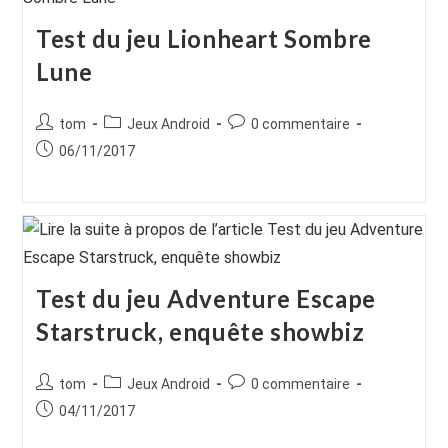
Test du jeu Lionheart Sombre
Lune
Auteur/autrice
Post
Commentaires
tom
Jeux Android
0 commentaire
de
category:
de
Publication
06/11/2017
la
la
publiée :
publication :
publication :
Test du jeu Adventure Escape
Starstruck, enquête showbiz
Auteur/autrice
Post
Commentaires
tom
Jeux Android
0 commentaire
de
category:
de
Publication
04/11/2017
la
la
publiée :
publication :
publication :