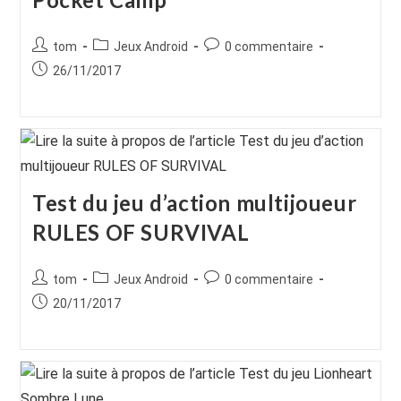
Auteur/autrice
Post
Commentaires
tom
Jeux Android
0 commentaire
de
category:
de
Publication
26/11/2017
la
la
publiée :
publication :
publication :
Test du jeu d’action multijoueur
RULES OF SURVIVAL
Auteur/autrice
Post
Commentaires
tom
Jeux Android
0 commentaire
de
category:
de
Publication
20/11/2017
la
la
publiée :
publication :
publication :