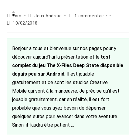
Auteur/autrice
Post
Commentaires
tom
Jeux Android
1 commentaire
de
category:
de
Publication
10/02/2018
la
la
publiée :
publication :
publication :
Bonjour à tous et bienvenue sur nos pages pour y
découvrir aujourd’hui la présentation et le
test
complet du jeu The X-Files Deep State disponible
depuis peu sur Android
. Il est jouable
gratuitement et ce sont les studios Creative
Mobile qui sont à la manœuvre. Je précise qu’il est
jouable gratuitement, car en réalité, il est fort
probable que vous ayez besoin de dépenser
quelques euros pour avancer dans votre aventure.
Sinon, il faudra être patient …