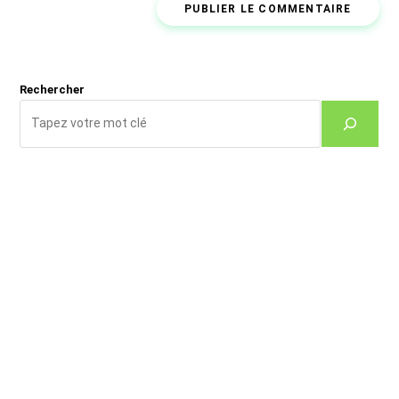
comment
votre
site
(facultatif)
Rechercher