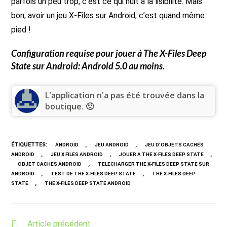
parfois un peu trop, c’est ce qui nuit à la lisibilité. Mais
bon, avoir un jeu X-Files sur Android, c’est quand même
pied !
Configuration requise pour jouer à
The X-Files Deep
State
sur Android: Android 5.0 au moins.
L'application n'a pas été trouvée dans la
boutique. 🙁
ÉTIQUETTES
:
,
,
ANDROID
JEU ANDROID
JEU D’OBJETS CACHÉS
,
,
,
ANDROID
JEU X FILES ANDROID
JOUER A THE X-FILES DEEP STATE
,
OBJET CACHES ANDROID
TELECHARGER THE X-FILES DEEP STATE SUR
,
,
ANDROID
TEST DE THE X-FILES DEEP STATE
THE X-FILES DEEP
,
STATE
THE X-FILES DEEP STATE ANDROID
Read
Article précédent