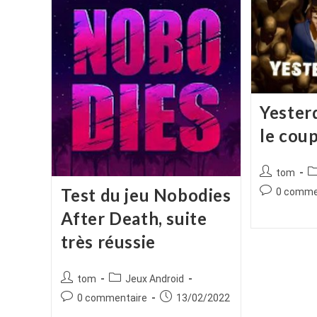
Yester
le cou
Auteur/autr
P
tom
de
ca
Test du jeu Nobodies
Commentair
0 comme
la
de
After Death, suite
publication :
la
publication :
très réussie
Auteur/autrice
Post
tom
Jeux Android
de
category:
Commentaires
Publication
0 commentaire
13/02/2022
la
de
publiée :