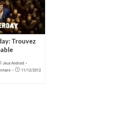
day: Trouvez
pable
ice
ost
Jeux Android
tegory:
es
Publication
ntaire
11/12/2012
publiée :