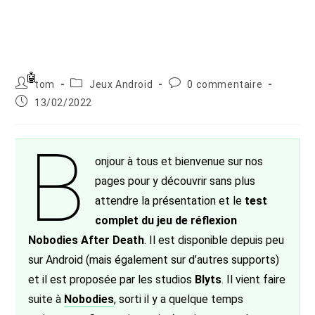
Auteur/autrice
Post
Commentaires
tom
Jeux Android
0 commentaire
de
category:
de
Publication
13/02/2022
la
la
publiée :
publication :
publication :
B
onjour à tous et bienvenue sur nos
pages pour y découvrir sans plus
attendre la présentation et le
test
complet du jeu de réflexion
Nobodies After Death
. Il est disponible depuis peu
sur Android (mais également sur d’autres supports)
et il est proposée par les studios
Blyts
. Il vient faire
suite à
Nobodies
, sorti il y a quelque temps