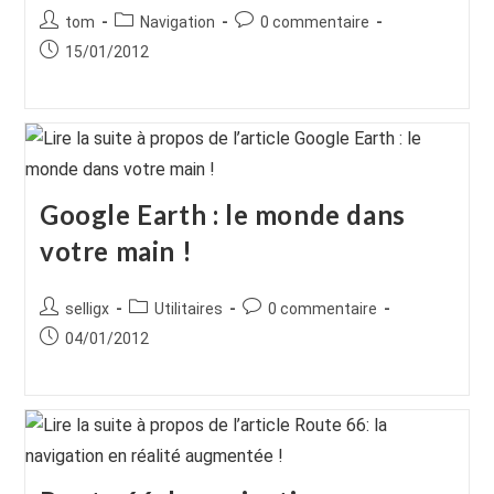
Auteur/autrice
Post
Commentaires
tom
Navigation
0 commentaire
de
category:
de
Publication
15/01/2012
la
la
publiée :
publication :
publication :
Google Earth : le monde dans
votre main !
Auteur/autrice
Post
Commentaires
selligx
Utilitaires
0 commentaire
de
category:
de
Publication
04/01/2012
la
la
publiée :
publication :
publication :