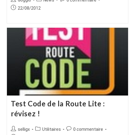
de
category:
de
Publication
22/08/2012
la
la
publiée :
publication :
publication :
Test Code de la Route Lite :
révisez !
Auteur/autrice
Post
Commentaires
selligx
Utilitaires
0 commentaire