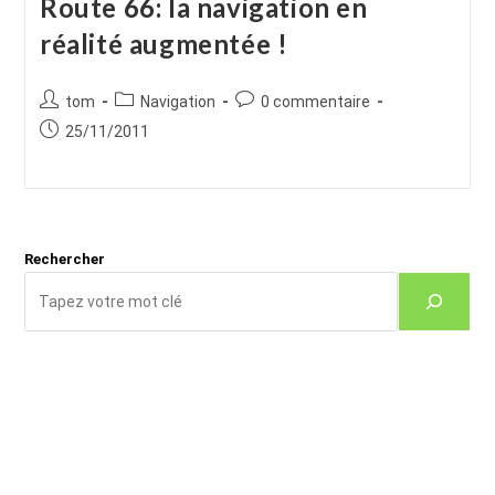
Route 66: la navigation en
réalité augmentée !
Auteur/autrice
Post
Commentaires
tom
Navigation
0 commentaire
de
category:
de
Publication
25/11/2011
la
la
publiée :
publication :
publication :
Rechercher