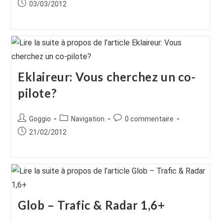
de
category:
de
Publication
03/03/2012
la
la
publiée :
publication :
publication :
Eklaireur: Vous cherchez un co-
pilote?
Auteur/autrice
Post
Commentaires
Goggio
Navigation
0 commentaire
de
category:
de
Publication
21/02/2012
la
la
publiée :
publication :
publication :
Glob – Trafic & Radar 1,6+