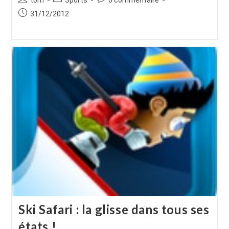
de
category:
de
Publication
31/12/2012
la
la
publiée :
publication :
publication :
Ski Safari : la glisse dans tous ses
états !