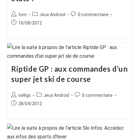
Auteur/autrice
Post
Commentaires
tom
Jeux Android
0 commentaire
de
category:
de
Publication
10/08/2012
la
la
publiée :
publication :
publication :
Riptide GP : aux commandes d’un
super jet ski de course
Auteur/autrice
Post
Commentaires
selligx
Jeux Android
0 commentaire
de
category:
de
Publication
28/04/2012
la
la
publiée :
publication :
publication :