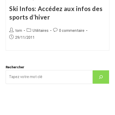
Ski Infos: Accédez aux infos des
sports d’hiver
Auteur/autrice
Post
Commentaires
tom
Utilitaires
0 commentaire
de
category:
de
Publication
29/11/2011
la
la
publiée :
publication :
publication :
Rechercher