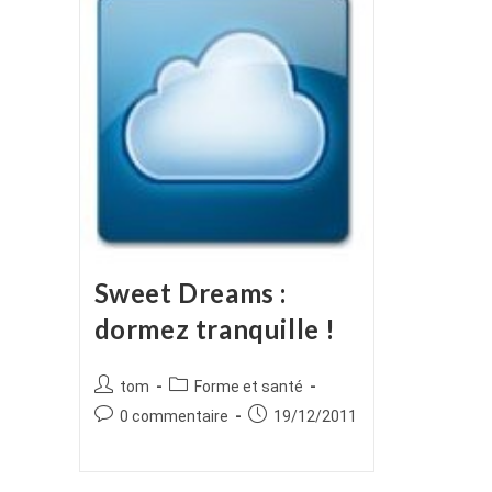
Sweet Dreams :
dormez tranquille !
Auteur/autrice
Post
tom
Forme et santé
de
category:
Commentaires
Publication
0 commentaire
19/12/2011
la
de
publiée :
publication :
la
publication :