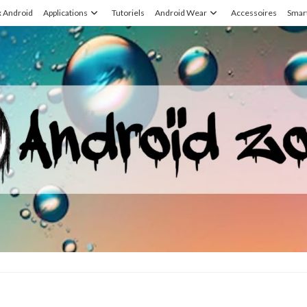
x Android
Applications
Tutoriels
Android Wear
Accessoires
Smar