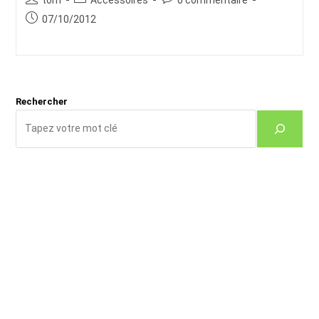
de
category:
de
Publication
07/10/2012
la
la
publiée :
publication :
publication :
Rechercher