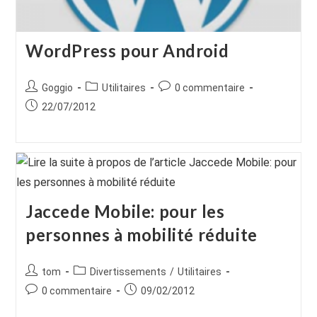
WordPress pour Android
Auteur/autrice
Post
Commentaires
Goggio
Utilitaires
0 commentaire
de
category:
de
Publication
22/07/2012
la
la
publiée :
publication :
publication :
Jaccede Mobile: pour les
personnes à mobilité réduite
Auteur/autrice
Post
tom
Divertissements
/
Utilitaires
de
category:
Commentaires
Publication
0 commentaire
09/02/2012
la
de
publiée :
publication :