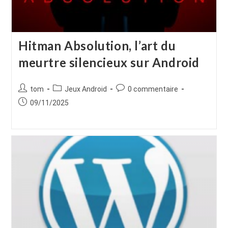
Hitman Absolution, l’art du
meurtre silencieux sur Android
Auteur/autrice
Post
Commentaires
tom
Jeux Android
0 commentaire
de
category:
de
Publication
09/11/2025
la
la
publiée :
publication :
publication :