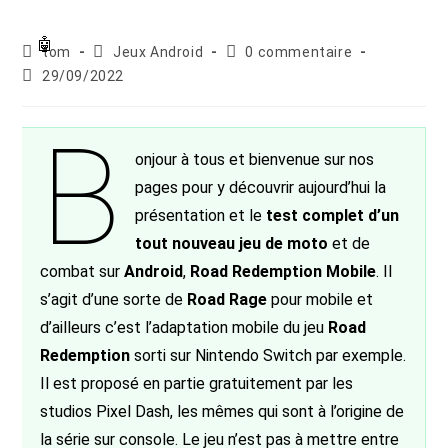
Auteur/autrice
Post
Commentaires
tom
Jeux Android
0 commentaire
de
category:
de
Publication
29/09/2022
la
la
publiée :
publication :
publication :
B
onjour à tous et bienvenue sur nos
pages pour y découvrir aujourd’hui la
présentation et le
test complet d’un
tout nouveau jeu de moto
et de
combat sur
Android
,
Road Redemption Mobile
. Il
s’agit d’une sorte de
Road Rage
pour mobile et
d’ailleurs c’est l’adaptation mobile du jeu
Road
Redemption
sorti sur Nintendo Switch par exemple.
Il est proposé en partie gratuitement par les
studios Pixel Dash, les mêmes qui sont à l’origine de
la série sur console. Le jeu n’est pas à mettre entre