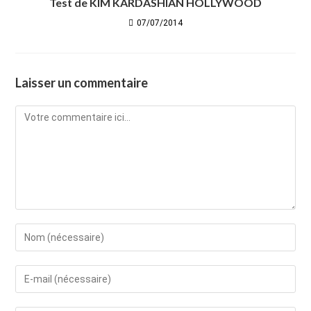
Test de KIM KARDASHIAN HOLLYWOOD
07/07/2014
Laisser un commentaire
Comment
Enter
your
name
Enter
or
your
username
email