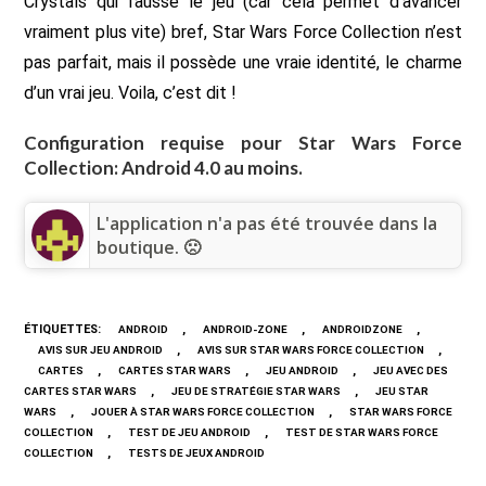
Crystals qui fausse le jeu (car cela permet d’avancer
vraiment plus vite) bref, Star Wars Force Collection n’est
pas parfait, mais il possède une vraie identité, le charme
d’un vrai jeu. Voila, c’est dit !
Configuration requise pour Star Wars Force
Collection: Android 4.0 au moins.
L'application n'a pas été trouvée dans la
boutique. 🙁
ÉTIQUETTES
:
,
,
,
ANDROID
ANDROID-ZONE
ANDROIDZONE
,
,
AVIS SUR JEU ANDROID
AVIS SUR STAR WARS FORCE COLLECTION
,
,
,
CARTES
CARTES STAR WARS
JEU ANDROID
JEU AVEC DES
,
,
CARTES STAR WARS
JEU DE STRATÉGIE STAR WARS
JEU STAR
,
,
WARS
JOUER À STAR WARS FORCE COLLECTION
STAR WARS FORCE
,
,
COLLECTION
TEST DE JEU ANDROID
TEST DE STAR WARS FORCE
,
COLLECTION
TESTS DE JEUX ANDROID