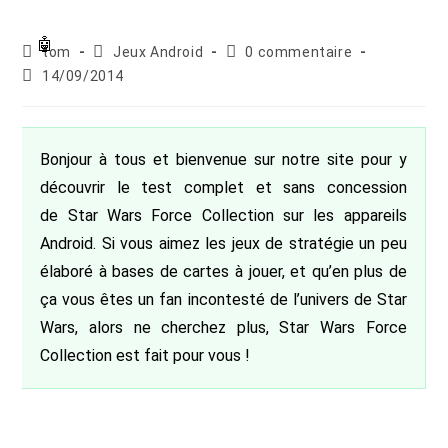
Auteur/autrice
Post
Commentaires
tom
Jeux Android
0 commentaire
de
category:
de
Publication
14/09/2014
la
la
publiée :
publication :
publication :
Bonjour à tous et bienvenue sur notre site pour y
découvrir le test complet et sans concession
de Star Wars Force Collection sur les appareils
Android. Si vous aimez les jeux de stratégie un peu
élaboré à bases de cartes à jouer, et qu’en plus de
ça vous êtes un fan incontesté de l’univers de Star
Wars, alors ne cherchez plus, Star Wars Force
Collection est fait pour vous !