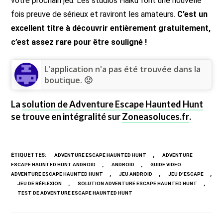
votre prochain jeu. Les studios Haiku font une nouvelle
fois preuve de sérieux et raviront les amateurs.
C’est un
excellent titre à découvrir entièrement gratuitement,
c’est assez rare pour être souligné !
L'application n'a pas été trouvée dans la
boutique. 🙁
La
solution de Adventure Escape Haunted Hunt
se trouve en intégralité sur
Zoneasoluces.fr
.
ÉTIQUETTES
:
,
ADVENTURE ESCAPE HAUNTED HUNT
ADVENTURE
,
,
ESCAPE HAUNTED HUNT ANDROID
ANDROID
GUIDE VIDEO
,
,
,
ADVENTURE ESCAPE HAUNTED HUNT
JEU ANDROID
JEU D'ESCAPE
,
,
JEU DE RÉFLEXION
SOLUTION ADVENTURE ESCAPE HAUNTED HUNT
TEST DE ADVENTURE ESCAPE HAUNTED HUNT