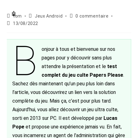
Auteur/autrice
Post
Commentaires
tom
Jeux Android
0 commentaire
de
category:
de
Publication
13/08/2022
la
la
publiée :
publication :
publication :
B
onjour à tous et bienvenue sur nos
pages pour y découvrir sans plus
attendre la présentation et le
test
complet du jeu culte Papers Please
.
Sachez dès maintenant qu’un peu plus loin dans
l’article, vous découvrirez un lien vers la solution
complète du jeu. Mais ça, c’est pour plus tard.
Aujourd’hui, vous allez découvrir un jeu ultra culte,
sorti en 2013 sur PC. Il est développé par
Lucas
Pope
et propose une expérience jamais vu. En fait,
vous incarnerez un agent de l’administration qui gère