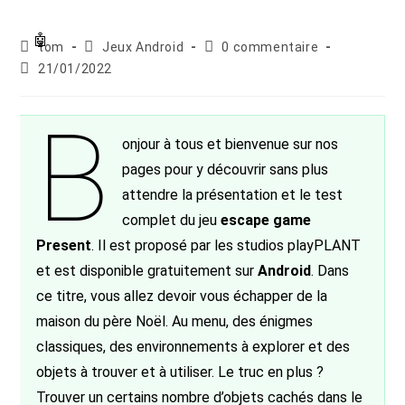
Auteur/autrice
Post
Commentaires
tom
Jeux Android
0 commentaire
de
category:
de
Publication
21/01/2022
la
la
publiée :
publication :
publication :
B
onjour à tous et bienvenue sur nos
pages pour y découvrir sans plus
attendre la présentation et le test
complet du jeu
escape game
Present
. Il est proposé par les studios playPLANT
et est disponible gratuitement sur
Android
. Dans
ce titre, vous allez devoir vous échapper de la
maison du père Noël. Au menu, des énigmes
classiques, des environnements à explorer et des
objets à trouver et à utiliser. Le truc en plus ?
Trouver un certains nombre d’objets cachés dans le