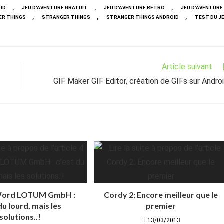
,
,
,
ID
JEU D'AVENTURE GRATUIT
JEU D'AVENTURE RETRO
JEU D’AVENTURE
,
,
,
ER THINGS
STRANGER THINGS
STRANGER THINGS ANDROID
TEST DU J
Article suivant
GIF Maker GIF Editor, création de GIFs sur Andro
 Word LOTUM GmbH :
Cordy 2: Encore meilleur que le
du lourd, mais les
premier
solutions..!
13/03/2013