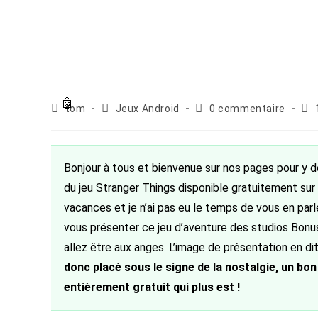
Auteur/autrice
Post
Commentaires
Pub
tom
Jeux Android
0 commentaire
de
category:
de
pub
la
la
publication :
publication :
Bonjour à tous et bienvenue sur nos pages pour y d
du jeu Stranger Things disponible gratuitement sur A
vacances et je n’ai pas eu le temps de vous en parler
vous présenter ce jeu d’aventure des studios Bonus
allez être aux anges. L’image de présentation en d
donc placé sous le signe de la nostalgie, un bon
entièrement gratuit qui plus est !