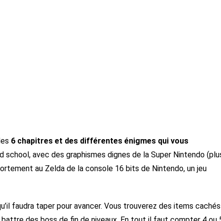
 des
6 chapitres et des différentes énigmes qui vous
ld school, avec des graphismes dignes de la Super Nintendo (plu
 fortement au Zelda de la console 16 bits de Nintendo, un jeu
’il faudra taper pour avancer. Vous trouverez des items cachés
attre des boss de fin de niveaux. En tout il faut compter 4 ou 