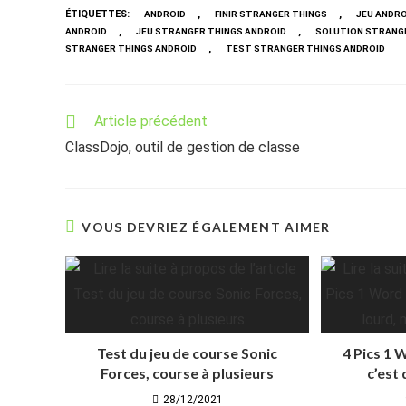
ÉTIQUETTES
:
,
,
ANDROID
FINIR STRANGER THINGS
JEU ANDRO
,
,
ANDROID
JEU STRANGER THINGS ANDROID
SOLUTION STRANG
,
STRANGER THINGS ANDROID
TEST STRANGER THINGS ANDROID
Read
Article précédent
more
ClassDojo, outil de gestion de classe
articles
VOUS DEVRIEZ ÉGALEMENT AIMER
Test du jeu de course Sonic
4 Pics 1
Forces, course à plusieurs
c’est 
28/12/2021