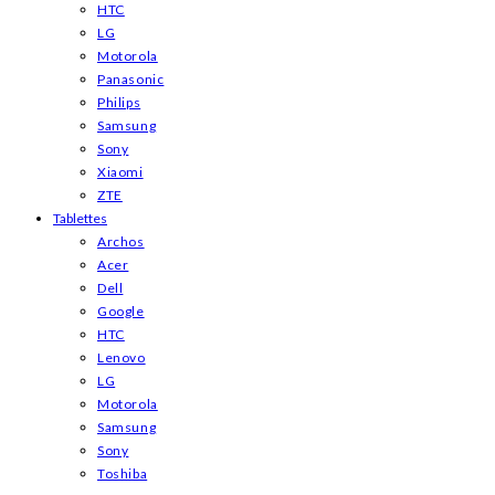
HTC
LG
Motorola
Panasonic
Philips
Samsung
Sony
Xiaomi
ZTE
Tablettes
Archos
Acer
Dell
Google
HTC
Lenovo
LG
Motorola
Samsung
Sony
Toshiba