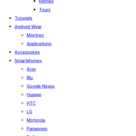
Rennes
Tours
Tutoriels
Android Wear
Montres
Applications
Accessoires
Smartphones
Acer
Blu
Google Nexus
Huawei
HTC
LG
Motorola
Panasonic