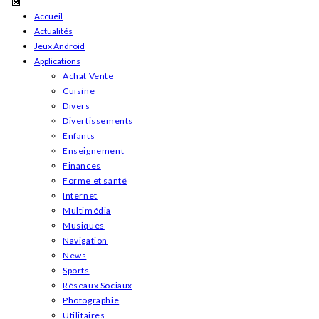
Skip
Accueil
Actualités
to
Jeux Android
content
Applications
Achat Vente
Cuisine
Divers
Divertissements
Enfants
Enseignement
Finances
Forme et santé
Internet
Multimédia
Musiques
Navigation
News
Sports
Réseaux Sociaux
Photographie
Utilitaires