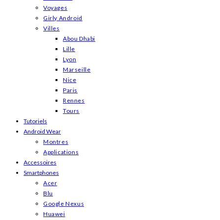
Voyages
Girly Android
Villes
Abou Dhabi
Lille
Lyon
Marseille
Nice
Paris
Rennes
Tours
Tutoriels
Android Wear
Montres
Applications
Accessoires
Smartphones
Acer
Blu
Google Nexus
Huawei