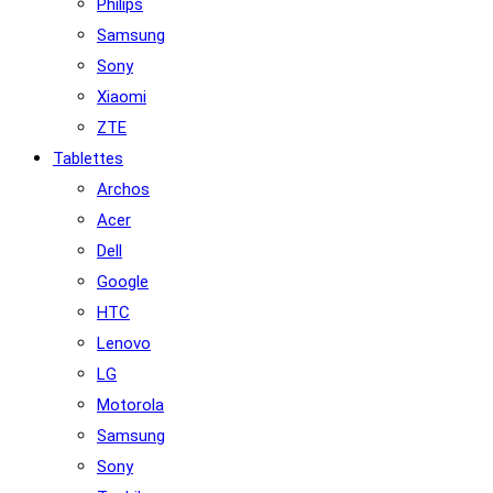
Philips
Samsung
Sony
Xiaomi
ZTE
Tablettes
Archos
Acer
Dell
Google
HTC
Lenovo
LG
Motorola
Samsung
Sony