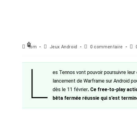
Auteur/autrice
Post
Commentaires
Pub
tom
Jeux Android
0 commentaire
de
category:
de
pub
la
la
L
publication :
publication :
es Tennos vont pouvoir poursuivre leur 
lancement de Warframe sur Android pou
dès le 11 février
. Ce free-to-play act
bêta fermée réussie qui s’est termin