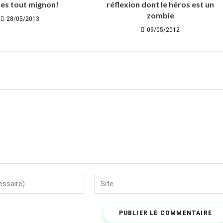
es tout mignon!
réflexion dont le héros est un
zombie
28/05/2013
09/05/2012
Saisir
l’URL
de
votre