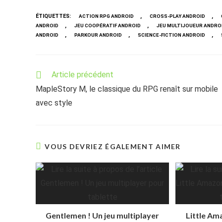
ÉTIQUETTES
:
,
,
ACTION RPG ANDROID
CROSS-PLAY ANDROID
,
,
ANDROID
JEU COOPÉRATIF ANDROID
JEU MULTIJOUEUR ANDRO
,
,
,
ANDROID
PARKOUR ANDROID
SCIENCE-FICTION ANDROID
Read
Article précédent
more
MapleStory M, le classique du RPG renaît sur mobile
articles
avec style
VOUS DEVRIEZ ÉGALEMENT AIMER
Gentlemen ! Un jeu multiplayer
Little Am