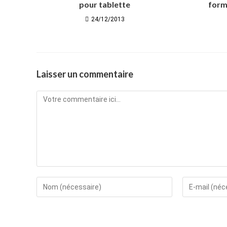
pour tablette
form
24/12/2013
Laisser un commentaire
Comment
Enter
Enter
your
your
name
email
or
address