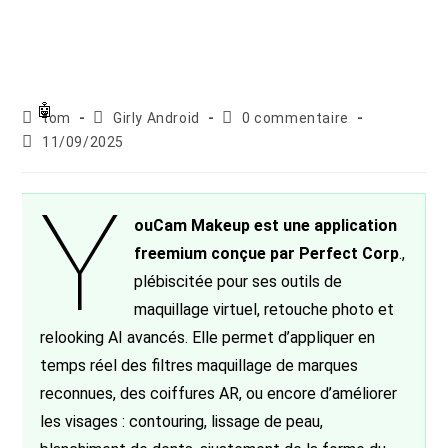
Auteur/autrice
Post
Commentaires
tom
Girly Android
0 commentaire
de
category:
de
Publication
11/09/2025
la
la
publiée :
publication :
publication :
Y
ouCam Makeup est une application
freemium conçue par Perfect Corp
.,
plébiscitée pour ses outils de
maquillage virtuel, retouche photo et
relooking AI avancés. Elle permet d’appliquer en
temps réel des filtres maquillage de marques
reconnues, des coiffures AR, ou encore d’améliorer
les visages : contouring, lissage de peau,