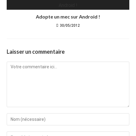
Adopte un mec sur Android !
30/05/2012
Laisser un commentaire
Comment
Enter
your
name
Enter