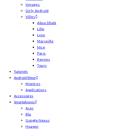
Voyages
Girly Android
Villes
Abou Dhabi
Lille
Lyon
Marseille
Nice
Paris
Rennes
Tours
Tutoriels
Android Wear
Montres
Applications
Accessoires
Smartphones
Acer
Blu
Google Nexus
Huawei