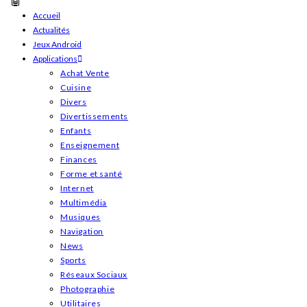
Skip
Accueil
Actualités
to
Jeux Android
content
Applications
Achat Vente
Cuisine
Divers
Divertissements
Enfants
Enseignement
Finances
Forme et santé
Internet
Multimédia
Musiques
Navigation
News
Sports
Réseaux Sociaux
Photographie
Utilitaires