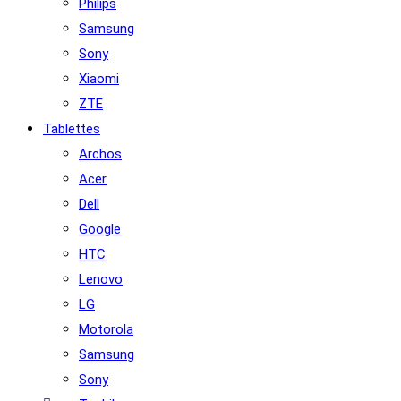
Philips
Samsung
Sony
Xiaomi
ZTE
Tablettes
Archos
Acer
Dell
Google
HTC
Lenovo
LG
Motorola
Samsung
Sony