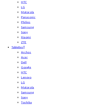
HTC
LG
Motorola
Panasonic
Philips
Samsung
Sony
Xiaomi
ZTE
Tablettes
Archos
Acer
Dell
Google
HTC
Lenovo
LG
Motorola
Samsung
Sony
Toshiba