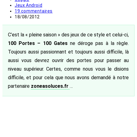
de
Post
Jeux Android
la
category:
Commentaires
19 commentaires
publication :
de
Publication
18/08/2012
la
publiée :
publication :
C’est la « pleine saison » des jeux de ce style et celui-ci,
100 Portes – 100 Gates
ne déroge pas à la règle.
Toujours aussi passionnant et toujours aussi difficile, là
aussi vous devrez ouvrir des portes pour passer au
niveau supérieur. Certes, comme nous vous le disions
difficile, et pour cela que nous avons demandé à notre
partenaire
zoneasoluces.fr
…