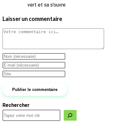
vert et sa s’ouvre
Laisser un commentaire
Comment
Enter
your
Enter
name
your
Saisir
or
email
l’URL
username
address
de
to
to
votre
Rechercher
comment
comment
site
(facultatif)