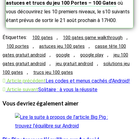
astuces et trucs du jeu 100 Portes – 100 Gates
où
vous découvrirez les 10 premiers niveaux, le s10 suivants
étant prévus de sortir le 21 août prochain à 17H00.
Étiquettes
:
,
,
100 gates
100 gates game walkthrough
,
,
100 portes
astuces jeu 100 gates
casse tête 100
,
,
,
gates gratuit android
google
google play
jeu 100
,
,
gates gratuit android
jeu gratuit android
solutions jeu
,
100 gates
trucs jeu 100 gates
Read
Article précédent
Les codes et menus cachés d’Android!
more
Article suivant
Solitaire : à vous la réussite
articles
Vous devriez également aimer